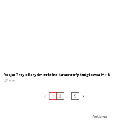
Rosja: Trzy ofiary śmiertelne katastrofy śmigłowca Mi-8
1 min.
1
2
...
5
Reklama