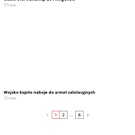
1 min.
Wojsko kupiło naboje do armat salutacyjnych
1 min.
1
2
...
6