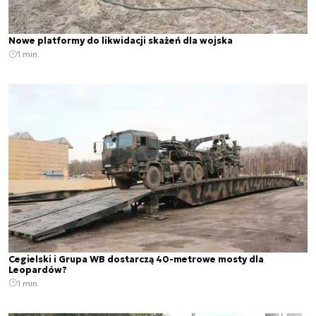
Nowe platformy do likwidacji skażeń dla wojska
1 min.
Cegielski i Grupa WB dostarczą 40-metrowe mosty dla
Leopardów?
1 min.