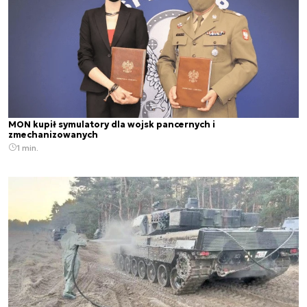
MON kupił symulatory dla wojsk pancernych i
zmechanizowanych
1 min.