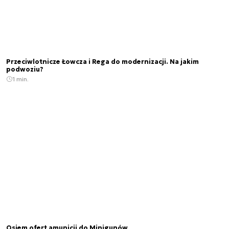
Przeciwlotnicze Łowcza i Rega do modernizacji. Na jakim
podwoziu?
1 min.
Osiem ofert amunicji do Minigunów