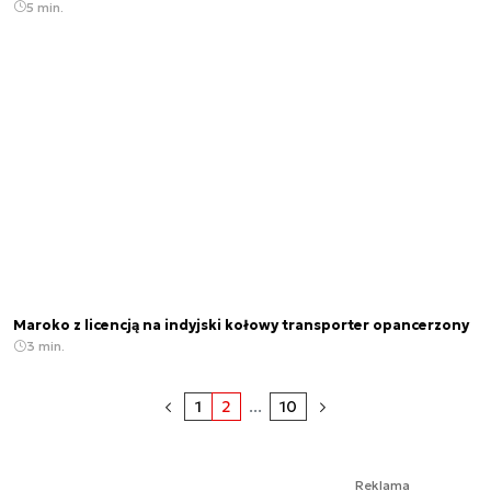
5 min.
Maroko z licencją na indyjski kołowy transporter opancerzony
3 min.
1
2
...
10
Reklama