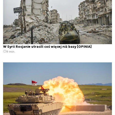
W Syrii Rosjanie utracili coś więcej niż bazy [OPINIA]
9 min.