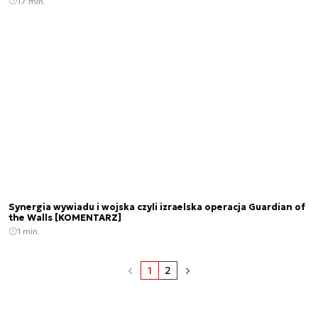
17 min.
Synergia wywiadu i wojska czyli izraelska operacja Guardian of
the Walls [KOMENTARZ]
1 min.
1
2