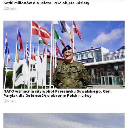
Setki milionów dla Jelcza. PGZ objęła udziały
2 min.
NATO wzmacnia siły wokół Przesmyku Suwalskiego. Gen.
Parylak dla Defence24 o obronie Polski i Litwy
5 min.