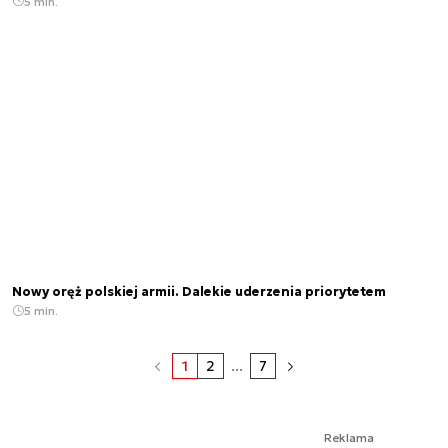
5 min.
Nowy oręż polskiej armii. Dalekie uderzenia priorytetem
5 min.
1
2
...
7
Reklama