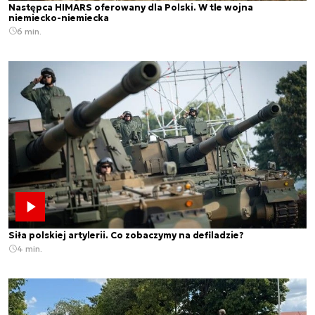
Następca HIMARS oferowany dla Polski. W tle wojna
niemiecko-niemiecka
6 min.
Siła polskiej artylerii. Co zobaczymy na defiladzie?
4 min.