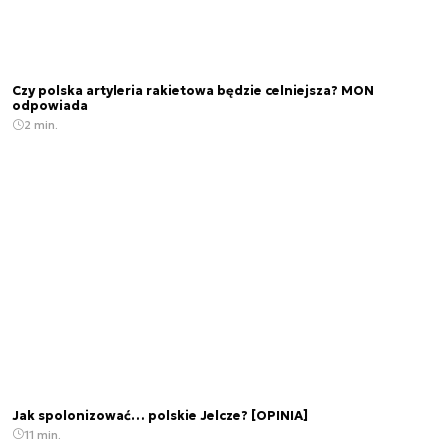
Czy polska artyleria rakietowa będzie celniejsza? MON
odpowiada
2 min.
Jak spolonizować… polskie Jelcze? [OPINIA]
11 min.