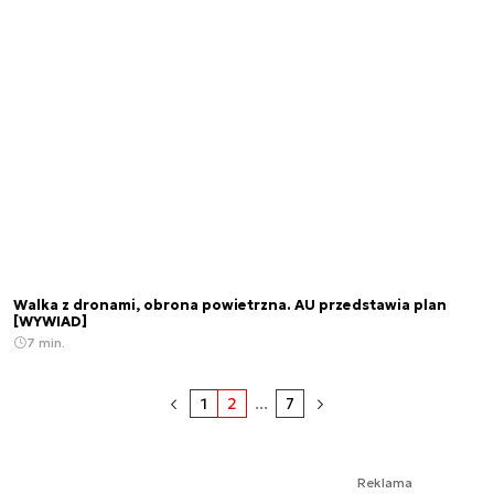
Walka z dronami, obrona powietrzna. AU przedstawia plan
[WYWIAD]
7 min.
1
2
...
7
Reklama