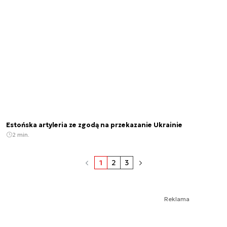
Estońska artyleria ze zgodą na przekazanie Ukrainie
2 min.
1
2
3
Reklama