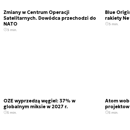
Zmiany w Centrum Operacji
Blue Origi
Satelitarnych. Dowódca przechodzi do
rakiety N
NATO
3 min.
3 min.
OZE wyprzedzą węgiel: 37% w
Atom wobe
globalnym miksie w 2027 r.
projektow
5 min.
5 min.