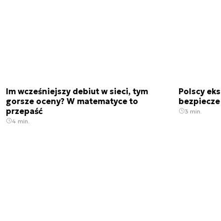
Im wcześniejszy debiut w sieci, tym
Polscy ek
gorsze oceny? W matematyce to
bezpiecze
przepaść
3 min.
4 min.