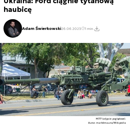
Ukraina: Ford ciągnie tytanową
haubicę
Adam Świerkowski
26.06.2023
1 min.
M777 (zdjęcie poglądowe).
Autor. mark6mauno/Wikipedia