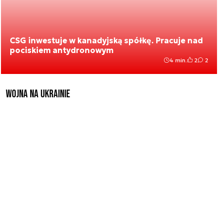
CSG inwestuje w kanadyjską spółkę. Pracuje nad
pociskiem antydronowym
4 min.
2
2
Wojna na Ukrainie