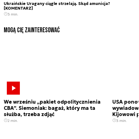
Ukraińskie Uragany ciągle strzelają. Skąd amunicja?
[KOMENTARZ]
3 min.
Mogą Cię zainteresować
We wrześniu „pakiet odpolitycznienia
USA ponow
CBA”. Siemoniak: bagaż, który ma ta
wywiadowc
służba, trzeba zdjąć
Kijowowi 
2 min.
3 min.