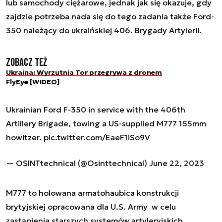
lub samochody ciężarowe, jednak jak się okazuje, gdy
zajdzie potrzeba nada się do tego zadania także Ford-
350 należący do ukraińskiej 406. Brygady Artylerii.
Zobacz też
Ukraina: Wyrzutnia Tor przegrywa z dronem
FlyEye [WIDEO]
Ukrainian Ford F-350 in service with the 406th
Artillery Brigade, towing a US-supplied M777 155mm
howitzer.
pic.twitter.com/EaeF1iSo9V
— OSINTtechnical (@Osinttechnical)
June 22, 2023
M777 to holowana armatohaubica konstrukcji
brytyjskiej opracowana dla U.S. Army w celu
zastąpienia starszych systemów artyleryjskich