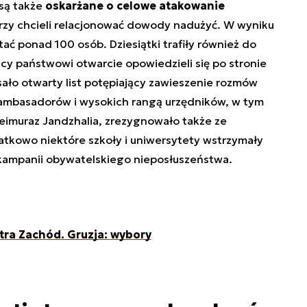
są także
oskarżane o celowe atakowanie
órzy chcieli relacjonować dowody nadużyć. W wyniku
ć ponad 100 osób. Dziesiątki trafiły również do
icy państwowi otwarcie opowiedzieli się po stronie
isało otwarty list potępiający zawieszenie rozmów
h ambasadorów i wysokich rangą urzędników, w tym
eimuraz Jandzhalia, zrezygnowało także ze
tkowo niektóre szkoły i uniwersytety wstrzymały
w kampanii obywatelskiego nieposłuszeństwa.
tra Zachód. Gruzja: wybory