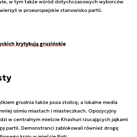
twie, w tym także wśród dotychczasowych wyborców
ierzyli w proeuropejskie stanowisko partii.
yckich krytykują gruzińskie
sty
ątkiem grudnia także poza stolicę, a lokalne media
mniej ośmiu miastach i miasteczkach. Opozycyjny
udzi w centralnym mieście Khashuri rzucających jajkami
agę partii. Demonstranci zablokowali również drogę
owego kraju w mieście Poti.