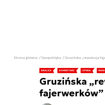
Strona główna
Geopolityka
Gruzińska „rewolucja fa
ANALIZA
KOMENTARZ
OPINIA
WIAD
Gruzińska „re
fajerwerków”