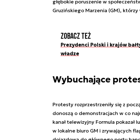
głębokie poruszenie w społeczeńs
Gruzińskiego Marzenia (GM), którzy w
Zobacz też
Prezydenci Polski i krajów bałt
władze
Wybuchające prote
Protesty rozprzestrzeniły się z pocz
donoszą o demonstracjach w co naj
kanał telewizyjny Formula pokazał l
w lokalne biuro GM i zrywających fl
dojazdową do głównego portu handl