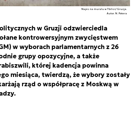
Napis na muralu w Tbilisi/ Gruzja.
Autor. N. Potera
olitycznych w Gruzji odzwierciedla
ołane kontrowersyjnym zwycięstwem
 (GM) w wyborach parlamentarnych z 26
odnie grupy opozycyjne, a także
abiszwili, której kadencja powinna
ego miesiąca, twierdzą, że wybory zostały
karżają rząd o współpracę z Moskwą w
adzy.