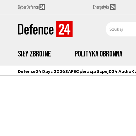
Siły zbrojne
Polityka obronna
Defence24 Days 2026
SAFE
Operacja Szpej
D24 Audio
K