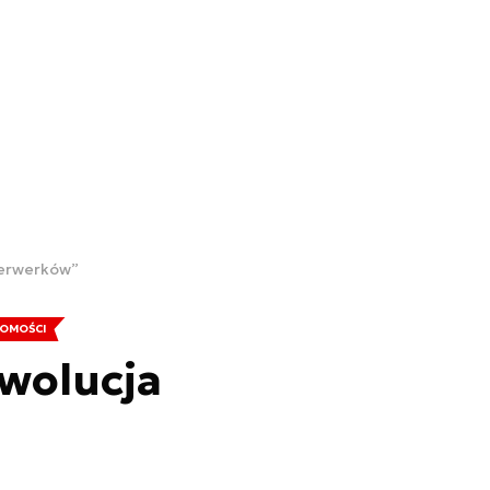
jerwerków”
OMOŚCI
wolucja