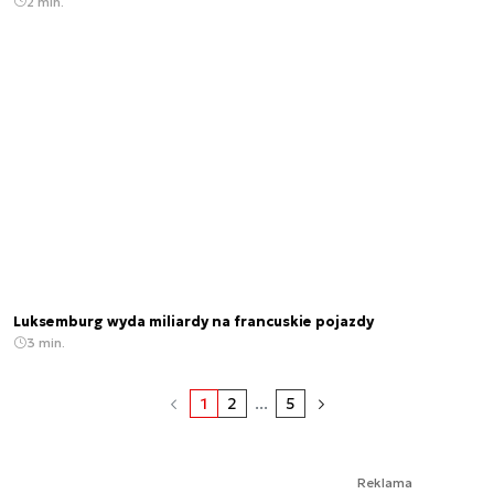
2 min.
Luksemburg wyda miliardy na francuskie pojazdy
3 min.
1
2
...
5
Reklama