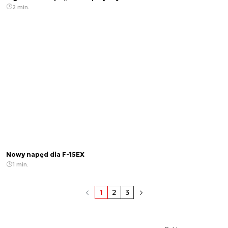
2 min.
Nowy napęd dla F-15EX
1 min.
1
2
3