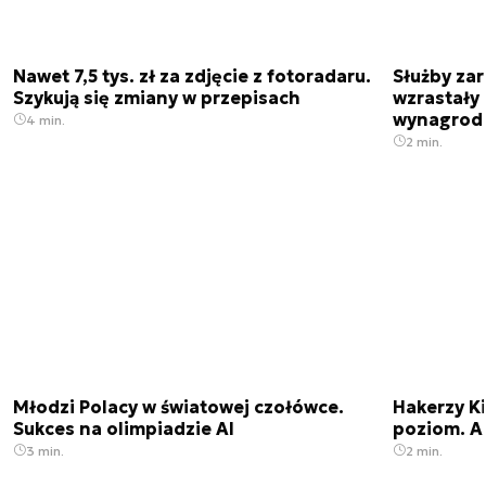
Nawet 7,5 tys. zł za zdjęcie z fotoradaru.
Służby zar
Szykują się zmiany w przepisach
wzrastały 
wynagrod
4 min.
2 min.
Młodzi Polacy w światowej czołówce.
Hakerzy K
Sukces na olimpiadzie AI
poziom. AI
3 min.
2 min.