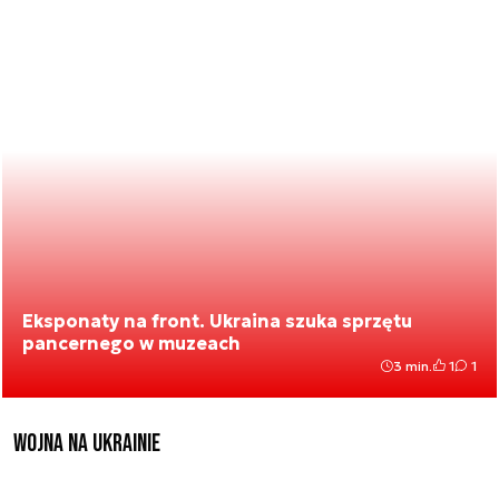
Eksponaty na front. Ukraina szuka sprzętu
pancernego w muzeach
3 min.
1
1
Wojna na Ukrainie