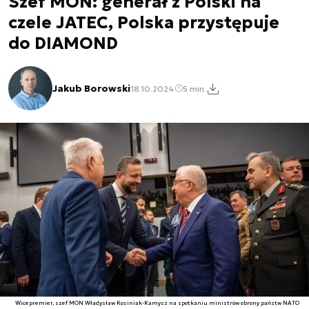
Szef MON: generał z Polski na
czele JATEC, Polska przystępuje
do DIAMOND
Jakub Borowski
18.10.2024
5 min.
Wicepremier, szef MON Władysław Kosiniak-Kamysz na spotkaniu ministrów obrony państw NATO