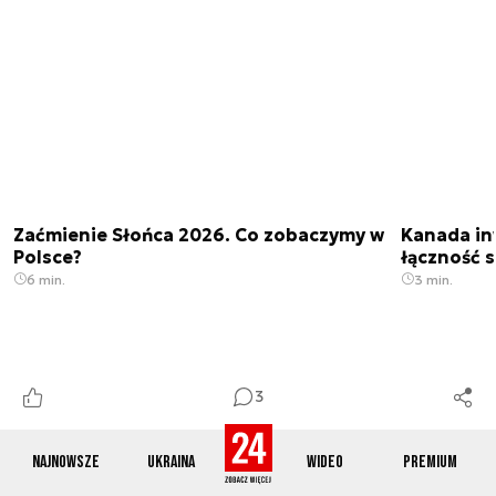
Zaćmienie Słońca 2026. Co zobaczymy w
Kanada in
Polsce?
łączność s
6 min.
3 min.
3
Najnowsze
Ukraina
Wideo
Premium