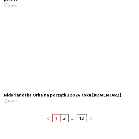
3 min.
Niderlandzka Orka na początku 2024 roku [KOMENTARZ]
4 min.
1
2
...
12