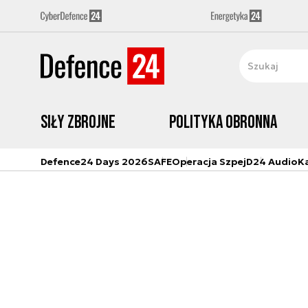
Siły zbrojne
Polityka obronna
Defence24 Days 2026
SAFE
Operacja Szpej
D24 Audio
K