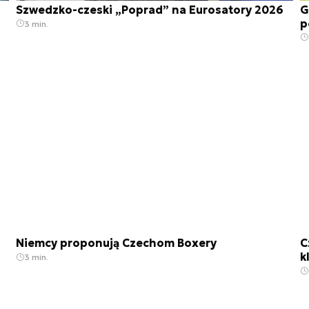
Szwedzko-czeski „Poprad” na Eurosatory 2026
G
p
3 min.
Niemcy proponują Czechom Boxery
C
k
3 min.