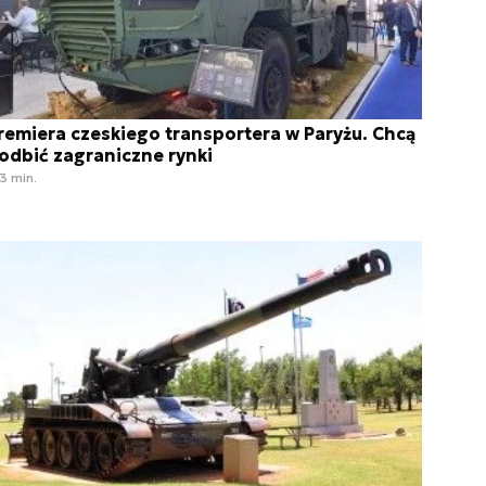
remiera czeskiego transportera w Paryżu. Chcą
odbić zagraniczne rynki
3 min.