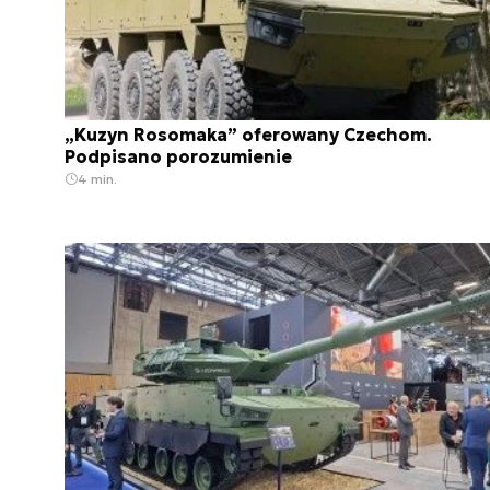
„Kuzyn Rosomaka” oferowany Czechom.
Podpisano porozumienie
4 min.