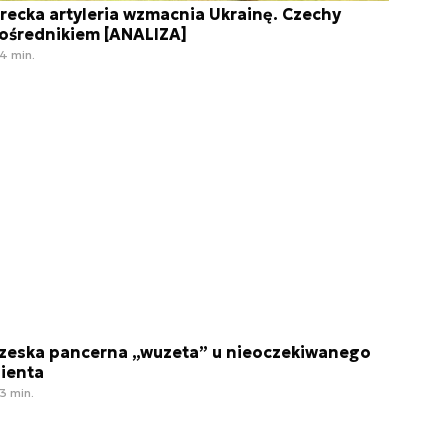
recka artyleria wzmacnia Ukrainę. Czechy
ośrednikiem [ANALIZA]
4 min.
zeska pancerna „wuzeta” u nieoczekiwanego
lienta
3 min.