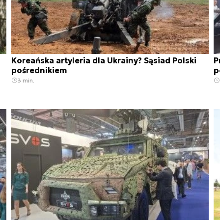
Koreańska artyleria dla Ukrainy? Sąsiad Polski
P
pośrednikiem
p
3 min.