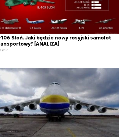
ł-106 Słoń. Jaki będzie nowy rosyjski samolot
ransportowy? [ANALIZA]
1 min.