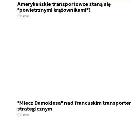
Amerykańskie transportowce staną się
"powietrznymi krążownikami"?
1 min.
"Miecz Damoklesa" nad francuskim transporte
strategicznym
1 min.