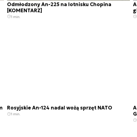
Odmłodzony An-225 na lotnisku Chopina
A
[KOMENTARZ]
g
1 min.
m
Rosyjskie An-124 nadal wożą sprzęt NATO
A
G
1 min.