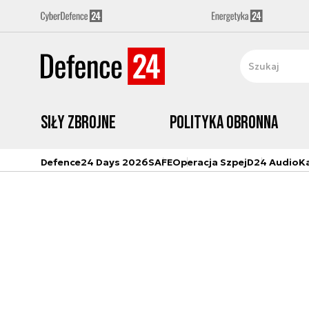
Siły zbrojne
Polityka obronna
Defence24 Days 2026
SAFE
Operacja Szpej
D24 Audio
K