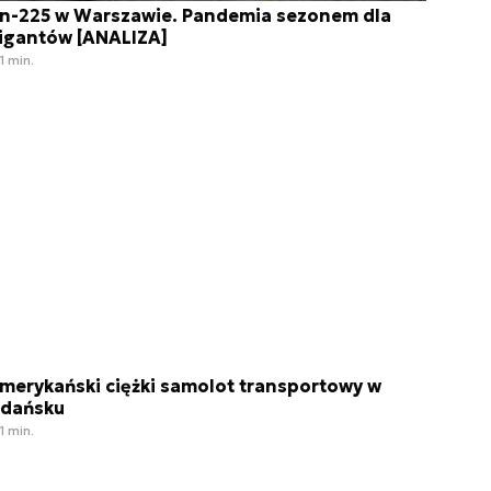
n-225 w Warszawie. Pandemia sezonem dla
igantów [ANALIZA]
1 min.
merykański ciężki samolot transportowy w
dańsku
1 min.