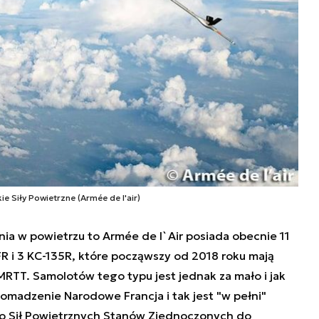
e Siły Powietrzne (Armée de l'air)
nia w powietrzu to Arm
é
e de l`Air posiada obecnie 11
R i 3 KC-135R, które począwszy
od 2018 roku mają
 MRTT
. Samolotów tego typu jest jednak za mało i jak
romadzenie Narodowe Francja i tak jest "w pełni"
o Sił Powietrznych Stanów Zjednoczonych do