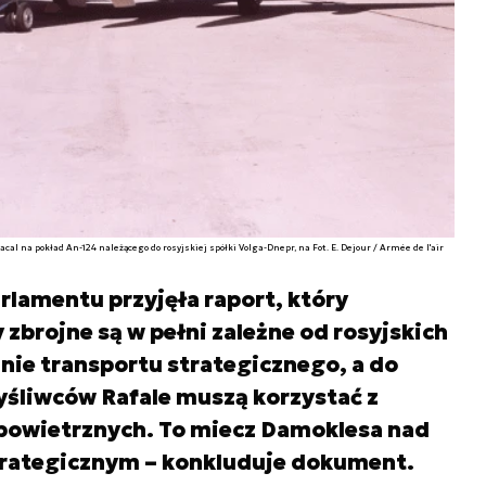
l na pokład An-124 należącego do rosyjskiej spółki Volga-Dnepr, na Fot. E. Dejour / Armée de l'air
rlamentu przyjęła raport, który
y zbrojne są w pełni zależne od rosyjskich
inie transportu strategicznego, a do
śliwców Rafale muszą korzystać z
powietrznych. To miecz Damoklesa nad
trategicznym – konkluduje dokument.