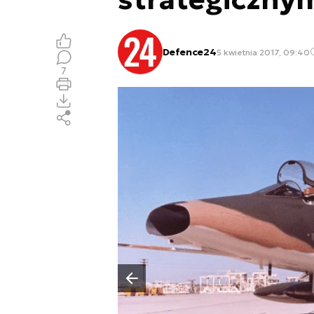
Defence24
5 kwietnia 2017, 09:40
7
Poprzedni slajd