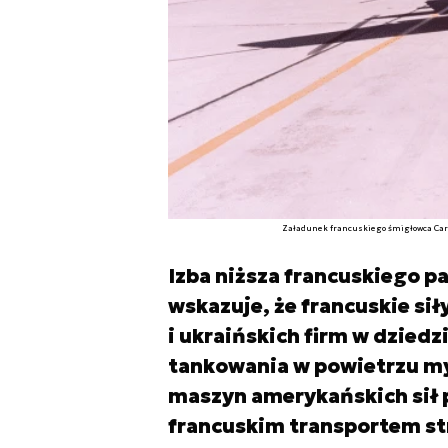
Załadunek francuskiego śmigłowca Caraca
Izba niższa francuskiego pa
wskazuje, że francuskie sił
i ukraińskich firm w dziedz
tankowania w powietrzu my
maszyn amerykańskich sił 
francuskim transportem s