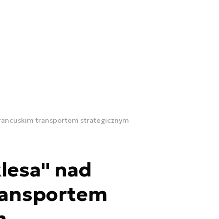
rancuskim transportem strategicznym
lesa" nad
ransportem
m