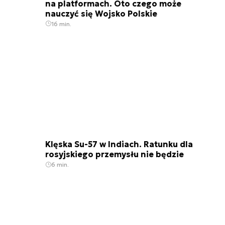
na platformach. Oto czego może
nauczyć się Wojsko Polskie
16 min.
Powietrzny zbiornikowiec C-135
Klęska Su-57 w Indiach. Ratunku dla
rosyjskiego przemysłu nie będzie
6 min.