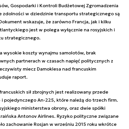
nsów, Gospodarki i Kontroli Budżetowej Zgromadzenia
 zdolności w dziedzinie transportu strategicznego są
Dokument wskazuje, że zarówno Francja, jak i kilku
antyckiego jest w polega wyłącznie na rosyjskich i
tu strategicznego.
na wysokie koszty wynajmu samolotów, brak
ewnych partnerach w czasach napięć politycznych z
rzeczywisty miecz Damoklesa nad francuskim
uduje raport.
francuskich sił zbrojnych jest realizowany przede
 i pojedynczego An-225, które należą do trzech firm.
syjskiego ministerstwa obrony, oraz dwie spółki
kraińska Antonov Airlines. Ryzyko polityczne związane
ało zachowanie Rosjan w wrześniu 2015 roku wkrótce