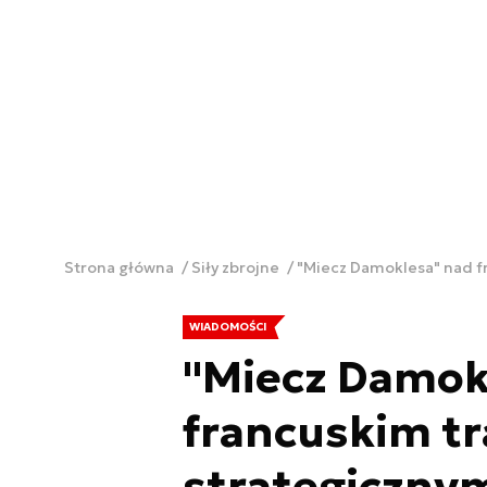
Strona główna
Siły zbrojne
"Miecz Damoklesa" nad f
WIADOMOŚCI
"Miecz Damok
francuskim t
strategiczny