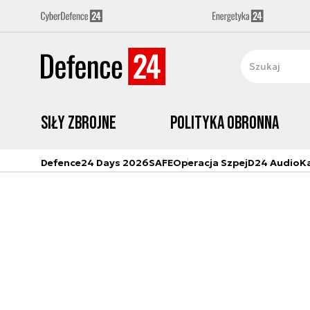
Siły zbrojne
Polityka obronna
Defence24 Days 2026
SAFE
Operacja Szpej
D24 Audio
K