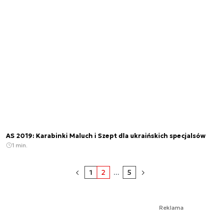
AS 2019: Karabinki Maluch i Szept dla ukraińskich specjalsów
1 min.
1
2
...
5
Reklama