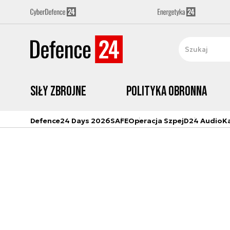
Siły zbrojne
Polityka obronna
Defence24 Days 2026
SAFE
Operacja Szpej
D24 Audio
K