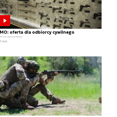
MO: oferta dla odbiorcy cywilnego
teriał sponsorowany
1 min.