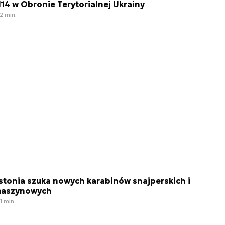
14 w Obronie Terytorialnej Ukrainy
2 min.
stonia szuka nowych karabinów snajperskich i
aszynowych
1 min.