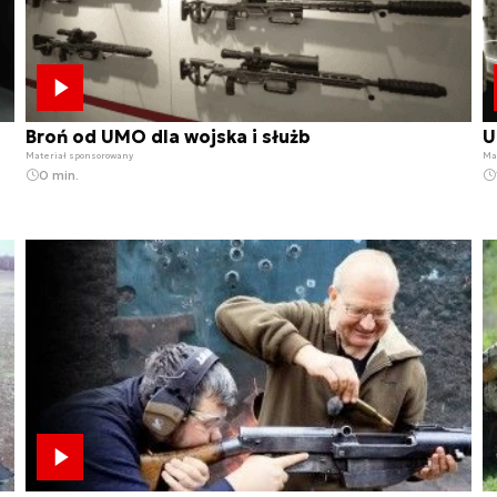
Broń od UMO dla wojska i służb
U
Materiał sponsorowany
Ma
0 min.