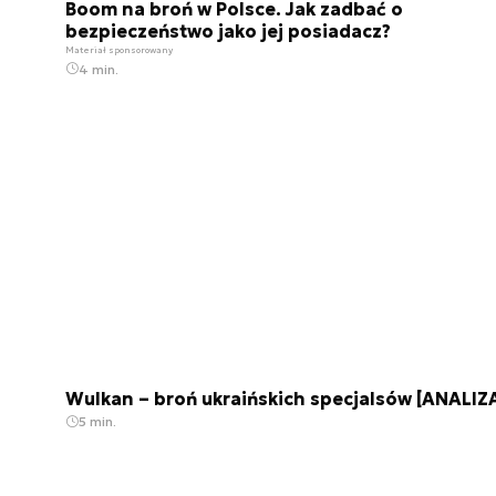
Boom na broń w Polsce. Jak zadbać o
bezpieczeństwo jako jej posiadacz?
Materiał sponsorowany
4 min.
Wulkan – broń ukraińskich specjalsów [ANALIZ
5 min.