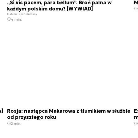
„Si vis pacem, para bellum”. Broń palna w
M
każdym polskim domu? [WYWIAD]
Materiał sponsorowany
4 min.
A]
Rosja: następca Makarowa z tłumikiem w służbie
E
od przyszłego roku
m
2 min.