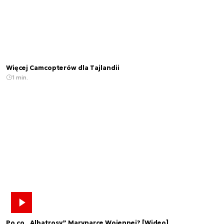
Więcej Camcopterów dla Tajlandii
1 min.
Po co „Albatrosy” Marynarce Wojennej? [Wideo]