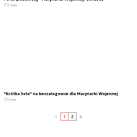
7 min.
"Krótka lista" na bezzałogowce dla Marynarki Wojennej
1 min.
1
2