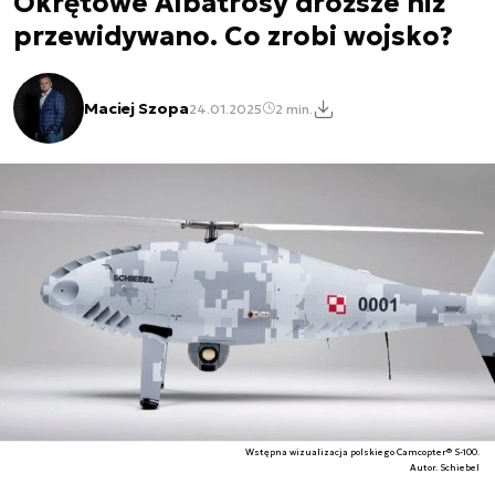
Okrętowe Albatrosy droższe niż
przewidywano. Co zrobi wojsko?
Maciej Szopa
24.01.2025
2 min.
Wstępna wizualizacja polskiego Camcopter® S-100.
Autor. Schiebel