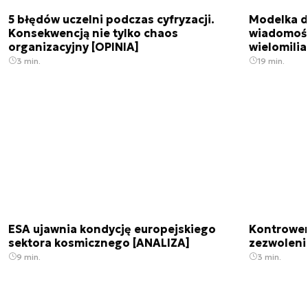
5 błędów uczelni podczas cyfryzacji.
Modelka da
Konsekwencją nie tylko chaos
wiadomośc
organizacyjny [OPINIA]
wielomili
3 min.
19 min.
ESA ujawnia kondycję europejskiego
Kontrowers
sektora kosmicznego [ANALIZA]
zezwoleni
9 min.
3 min.