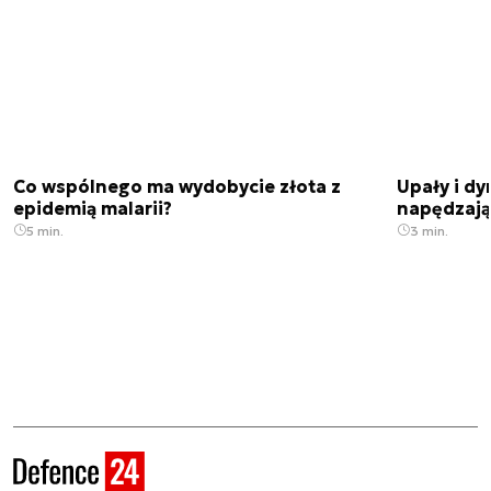
Co wspólnego ma wydobycie złota z
Upały i dy
epidemią malarii?
napędzają
5 min.
3 min.