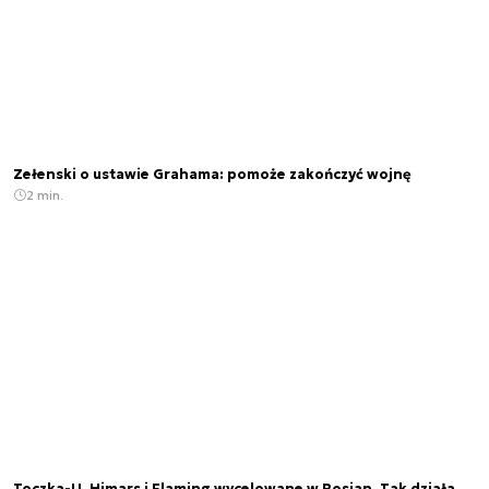
Zełenski o ustawie Grahama: pomoże zakończyć wojnę
2 min.
Toczka-U, Himars i Flaming wycelowane w Rosjan. Tak działa