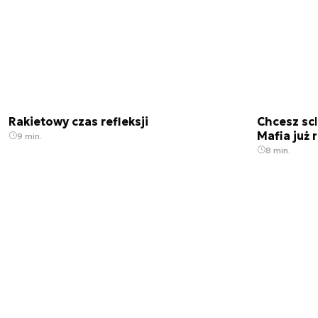
Rakietowy czas refleksji
Chcesz sc
Mafia już 
9 min.
8 min.