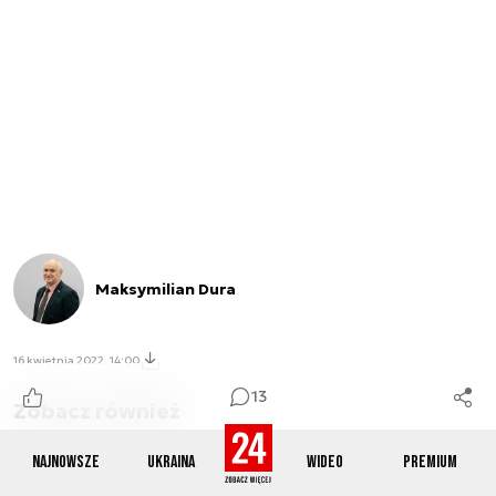
Maksymilian Dura
16 kwietnia 2022, 14:00
13
Zobacz również
S-100 CAMCOPTER
SCHIEBEL
DRONY
Najnowsze
Ukraina
Wideo
Premium
MARYNARKA WOJENNA
pokaż wszystkie