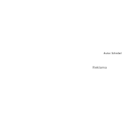
Autor. Schiebel
Reklama