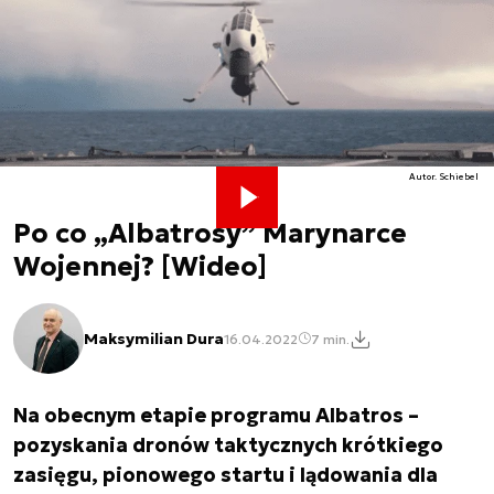
Autor. Schiebel
Po co „Albatrosy” Marynarce
Wojennej? [Wideo]
Maksymilian Dura
16.04.2022
7 min.
Na obecnym etapie programu Albatros –
pozyskania dronów taktycznych krótkiego
zasięgu, pionowego startu i lądowania dla