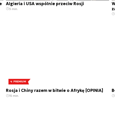
e
Algieria i USA wspólnie przeciw Rosji
W
z
3 min.
PREMIUM
Rosja i Chiny razem w bitwie o Afrykę [OPINIA]
B
15 min.