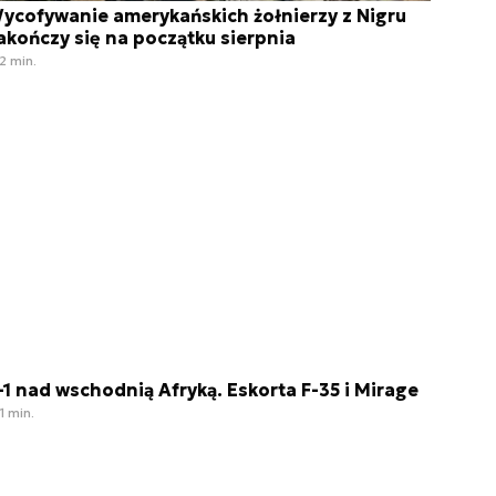
ycofywanie amerykańskich żołnierzy z Nigru
akończy się na początku sierpnia
2 min.
-1 nad wschodnią Afryką. Eskorta F-35 i Mirage
1 min.