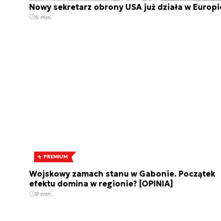
Nowy sekretarz obrony USA już działa w Europi
6 min.
PREMIUM
Wojskowy zamach stanu w Gabonie. Początek
efektu domina w regionie? [OPINIA]
8 min.