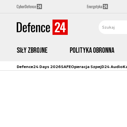
Siły zbrojne
Polityka obronna
Defence24 Days 2026
SAFE
Operacja Szpej
D24 Audio
K