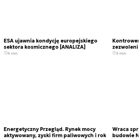
ESA ujawnia kondycję europejskiego
Kontrowers
sektora kosmicznego [ANALIZA]
zezwoleni
9 min.
3 min.
Energetyczny Przegląd. Rynek mocy
Wraca spr
aktywowany, zyski firm paliwowych i rok
budowie N