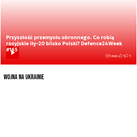
Przyszłość przemysłu obronnego. Co robią
rosyjskie Iły-20 blisko Polski? Defence24Week
#165
1 min.
1
1
Wojna na Ukrainie