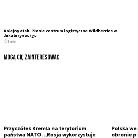
Kolejny atak. Płonie centrum logistyczne Wildberries w
Jekaterynburgu
1 min.
Mogą Cię zainteresować
Przyczółek Kremla na terytorium
Polska we
państwa NATO. „Rosja wykorzystuje
obronie p