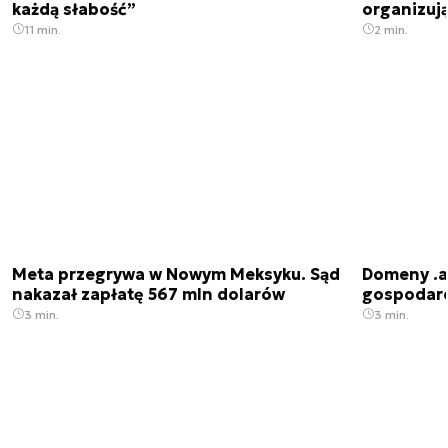
każdą słabość”
organizuj
11 min.
2 min.
Meta przegrywa w Nowym Meksyku. Sąd
Domeny .ai
nakazał zapłatę 567 mln dolarów
gospodarek
3 min.
3 min.