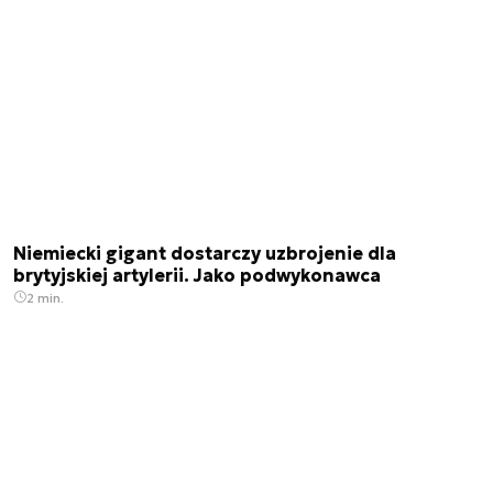
Niemiecki gigant dostarczy uzbrojenie dla
brytyjskiej artylerii. Jako podwykonawca
2 min.