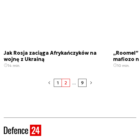
Jak Rosja zaciąga Afrykańczyków na
„Roomel” 
wojnę z Ukrainą
mafiozo na
14 min.
10 min.
1
2
...
9