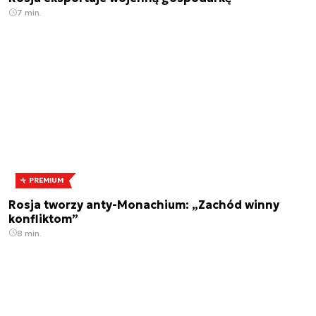
7 min.
PREMIUM
Rosja tworzy anty-Monachium: „Zachód winny
konfliktom”
8 min.