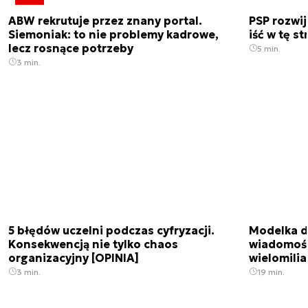
ABW rekrutuje przez znany portal.
PSP rozwi
Siemoniak: to nie problemy kadrowe,
iść w tę s
lecz rosnące potrzeby
5 min.
3 min.
5 błędów uczelni podczas cyfryzacji.
Modelka da
Konsekwencją nie tylko chaos
wiadomośc
organizacyjny [OPINIA]
wielomili
3 min.
19 min.