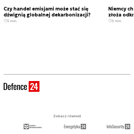
Czy handel emisjami może stać się
Niemcy ch
dźwignią globalnej dekarbonizacji?
złoża odk
5 min.
5 min.
Zobacz również