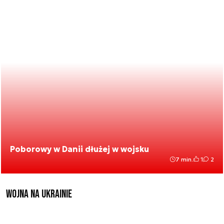
Poborowy w Danii dłużej w wojsku
7 min.
1
2
Wojna na Ukrainie