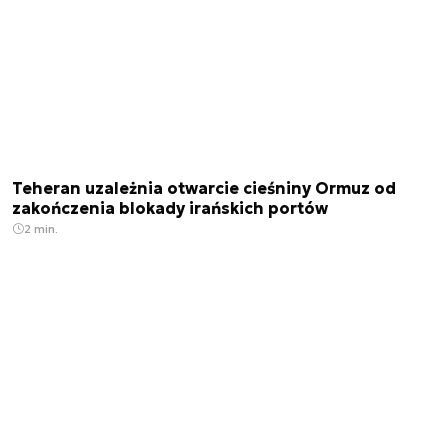
Teheran uzależnia otwarcie cieśniny Ormuz od
zakończenia blokady irańskich portów
2 min.