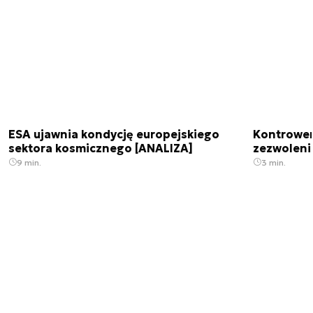
ESA ujawnia kondycję europejskiego
Kontrowers
sektora kosmicznego [ANALIZA]
zezwoleni
9 min.
3 min.