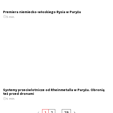
Premiera niemiecko-włoskiego Rysia w Paryżu
3 min.
Systemy przeciwlotnicze od Rheinmetalla w Paryżu. Obronią
też przed dronami
4 min.
1
2
...
29