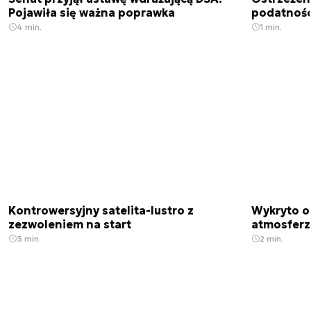
Pojawiła się ważna poprawka
podatnośc
4 min.
1 min.
Kontrowersyjny satelita-lustro z
Wykryto o
zezwoleniem na start
atmosfer
3 min.
2 min.