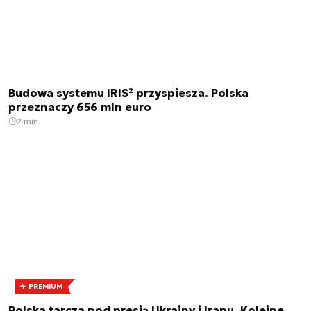
Budowa systemu IRIS² przyspiesza. Polska
przeznaczy 656 mln euro
2 min.
PREMIUM
Polska tarcza pod presją Ukrainy i Iranu. Kolejne