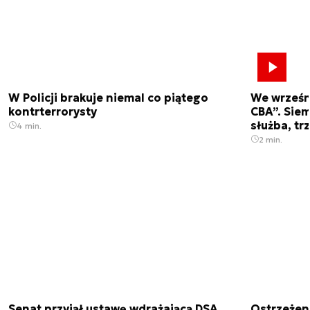
W Policji brakuje niemal co piątego
We wrześn
kontrterrorysty
CBA”. Siem
służba, tr
4 min.
2 min.
Senat przyjął ustawę wdrażającą DSA.
Ostrzeżen