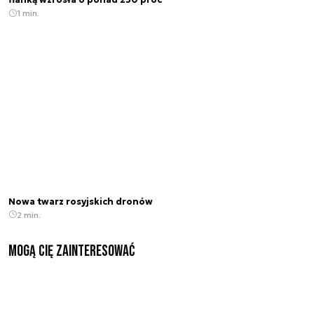
flanką wzrosła o ponad 250 proc
1 min.
Nowa twarz rosyjskich dronów
2 min.
Mogą Cię zainteresować