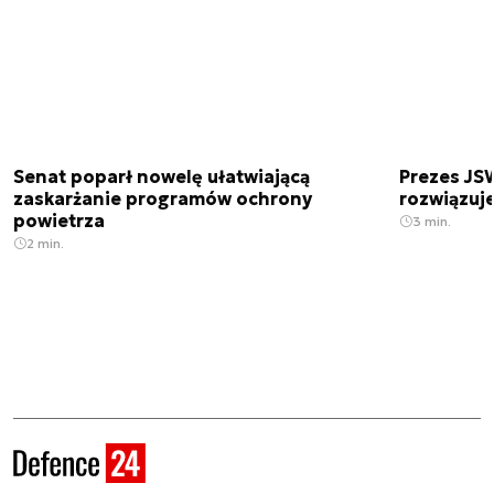
Senat poparł nowelę ułatwiającą
Prezes JSW
zaskarżanie programów ochrony
rozwiązuj
powietrza
3 min.
2 min.