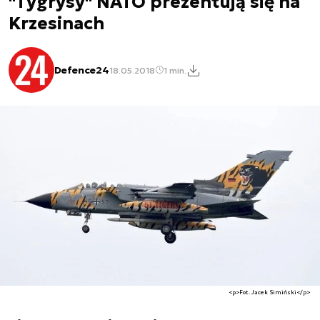
"Tygrysy" NATO prezentują się na
Krzesinach
Defence24
18.05.2018
1 min.
<p>Fot. Jacek Simiński</p>