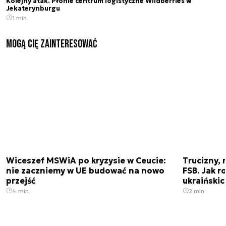
Kolejny atak. Płonie centrum logistyczne Wildberries w
Jekaterynburgu
1 min.
Mogą Cię zainteresować
Wiceszef MSWiA po kryzysie w Ceucie:
Trucizny, 
nie zaczniemy w UE budować na nowo
FSB. Jak r
przejść
ukraiński
4 min.
2 min.