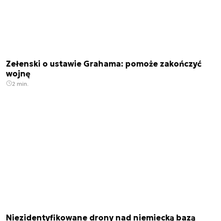
Zełenski o ustawie Grahama: pomoże zakończyć
wojnę
2 min.
Niezidentyfikowane drony nad niemiecką bazą