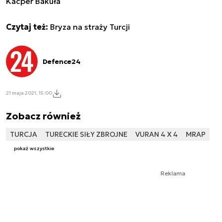
Kacper Bakuła
Czytaj też:
Bryza na straży Turcji
Defence24
21 maja 2021, 15:00
Zobacz również
TURCJA
TURECKIE SIŁY ZBROJNE
VURAN 4 X 4
MRAP
pokaż wszystkie
Reklama