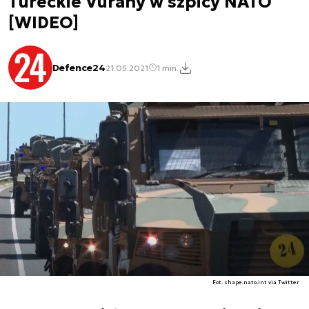
Tureckie Vurany w szpicy NATO
[WIDEO]
Defence24
21.05.2021
1 min.
Fot. shape.nato.int via Twitter