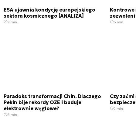
ESA ujawnia kondycję europejskiego
Kontrowers
sektora kosmicznego [ANALIZA]
zezwoleni
9 min.
3 min.
Paradoks transformacji Chin. Dlaczego
Czy zaćmi
Pekin bije rekordy OZE i buduje
bezpiecze
elektrownie węglowe?
2 min.
6 min.