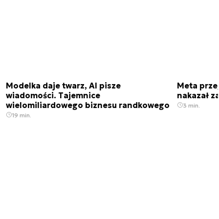
Modelka daje twarz, AI pisze
Meta prze
wiadomości. Tajemnice
nakazał z
wielomiliardowego biznesu randkowego
3 min.
19 min.