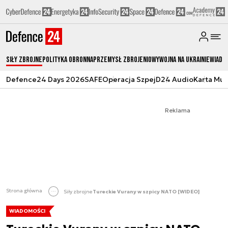
Siły zbrojne
Polityka obronna
Przemysł Zbrojeniowy
Wojna na Ukrainie
Wiado
Defence24 Days 2026
SAFE
Operacja Szpej
D24 Audio
Karta Mu
Reklama
Strona główna
Siły zbrojne
Tureckie Vurany w szpicy NATO [WIDEO]
WIADOMOŚCI