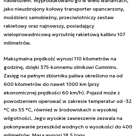
nadwoziem. Wyprodukowano go w wielu wariantach,
jako nieuzbrojony kołowy transporter opancerzony,
moździerz samobieżny, przeciwlotniczy zestaw
rakietowy oraz najnowszy, posiadający
wieloprowadnicową wyrzutnię rakietową kalibru 107
milimetrów.
Maksymalna prędkość wynosi 110 kilometrów na
godzinę, dzięki 375-konnemu silnikowi Cummins.
Zasięg na pełnym zbiorniku paliwa określono na od
600 kilometrów do nawet 1000 km (przy
ekonomicznej prędkości 60 km/h). Pojazd może z
powodzeniem operować w zakresie temperatur od -32
°C
do 55
°C, również w środowiskach o wysokiej
wilgotności. Jego wysokie zawieszenie zezwala na
pokonywanie przeszkód wodnych o wysokości do 400
milimetrów. Masa wynosi 18,5 tony.