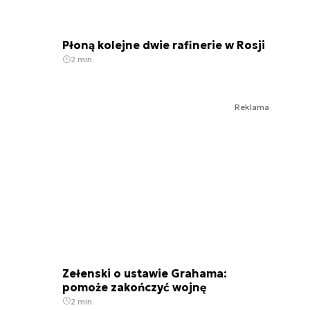
Płoną kolejne dwie rafinerie w Rosji
2 min.
Reklama
Zełenski o ustawie Grahama:
pomoże zakończyć wojnę
2 min.