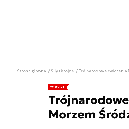
Strona główna
Siły zbrojne
Trójnarodowe ćwiczenia
WYWIADY
Trójnarodowe 
Morzem Śród