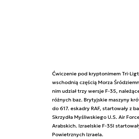
Ćwiczenie pod kryptonimem Tri-Ligt
wschodnią częścią Morza Śródziemneg
nim udział trzy wersje F-35, należące
różnych baz. Brytyjskie maszyny kró
do 617. eskadry RAF, startowały z ba
Skrzydła Myśliwskiego U.S. Air For
Arabskich. Izraelskie F-35I startowa
Powietrznych Izraela.