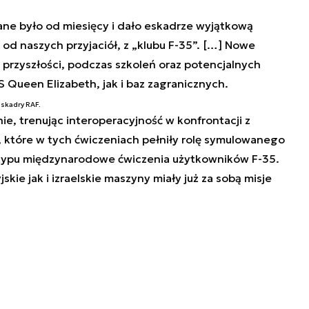
ane było od miesięcy i dało eskadrze wyjątkową
ę od naszych przyjaciół, z „klubu F-35”. […] Nowe
rzyszłości, podczas szkoleń oraz potencjalnych
 Queen Elizabeth, jak i baz zagranicznych.
skadry RAF.
ie, trenując interoperacyjność w konfrontacji z
, które w tych ćwiczeniach pełniły rolę symulowanego
o typu międzynarodowe ćwiczenia użytkowników F-35.
ie jak i izraelskie maszyny miały już za sobą misje