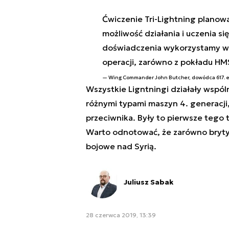
Ćwiczenie Tri-Lightning planow
możliwość działania i uczenia si
doświadczenia wykorzystamy w p
operacji, zarówno z pokładu HMS
Wing Commander John Butcher, dowódca 617. e
Wszystkie Ligntningi działały wspóln
różnymi typami maszyn 4. generacji
przeciwnika. Były to pierwsze teg
Warto odnotować, że zarówno brytyjsk
bojowe nad Syrią.
Juliusz Sabak
28 czerwca 2019, 13:39