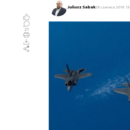
Juliusz Sabak
28 czerwca 2019, 13
21