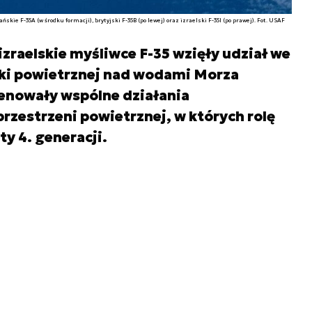
skie F-35A (w środku formacji), brytyjski F-35B (po lewej) oraz izraelski F-35I (po prawej). Fot. USAF
izraelskie myśliwce F-35 wzięły udział we
ki powietrznej nad wodami Morza
enowały wspólne działania
rzestrzeni powietrznej, w których rolę
y 4. generacji.