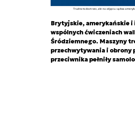
Trudno to dostrzec, ale na zdjęciu są dwa amerykań
Brytyjskie, amerykańskie i 
wspólnych ćwiczeniach wal
Śródziemnego. Maszyny tr
przechwytywania i obrony p
przeciwnika pełniły samolot