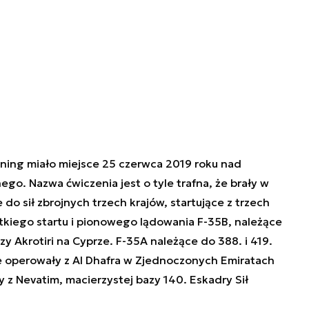
ning miało miejsce 25 czerwca 2019 roku nad
o. Nazwa ćwiczenia jest o tyle trafna, że brały w
 do sił zbrojnych trzech krajów, startujące z trzech
tkiego startu i pionowego lądowania F-35B, należące
zy Akrotiri na Cyprze. F-35A należące do 388. i 419.
ce operowały z Al Dhafra w Zjednoczonych Emiratach
ły z Nevatim, macierzystej bazy 140. Eskadry Sił