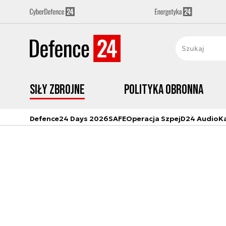
Siły zbrojne
Polityka obronna
Defence24 Days 2026
SAFE
Operacja Szpej
D24 Audio
K