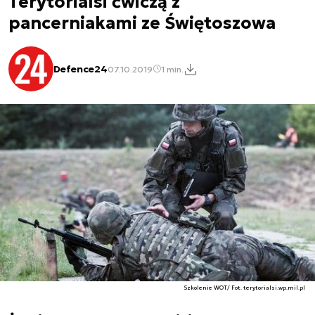
Terytorialsi ćwiczą z
pancerniakami ze Świętoszowa
Defence24
07.10.2019
1 min.
Szkolenie WOT/ Fot. terytorialsi.wp.mil.pl