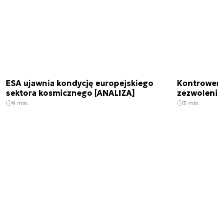
ESA ujawnia kondycję europejskiego
Kontrowers
sektora kosmicznego [ANALIZA]
zezwoleni
9 min.
3 min.