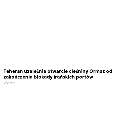
Teheran uzależnia otwarcie cieśniny Ormuz od
zakończenia blokady irańskich portów
2 min.