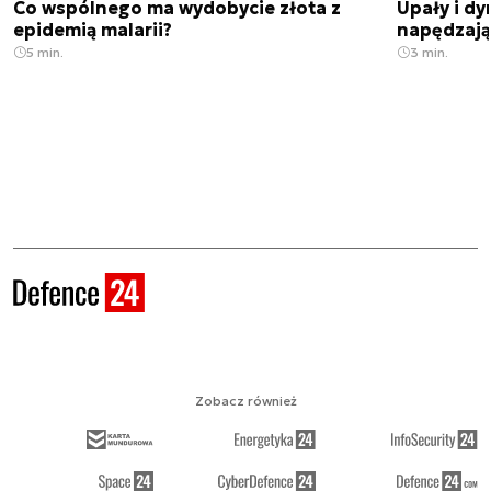
Co wspólnego ma wydobycie złota z
Upały i dy
epidemią malarii?
napędzają
5 min.
3 min.
Zobacz również