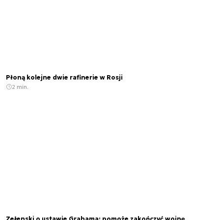
Płoną kolejne dwie rafinerie w Rosji
2 min.
Zełenski o ustawie Grahama: pomoże zakończyć wojnę