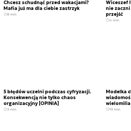
Chcesz schudnąć przed wakacjami?
Wiceszef 
Mafia już ma dla ciebie zastrzyk
nie zaczn
przejść
8 min.
4 min.
5 błędów uczelni podczas cyfryzacji.
Modelka da
Konsekwencją nie tylko chaos
wiadomośc
organizacyjny [OPINIA]
wielomili
3 min.
19 min.