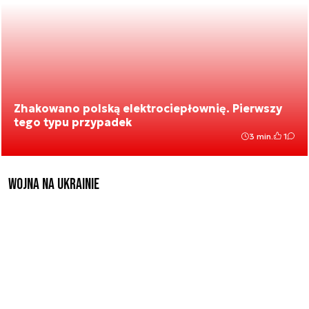
Zhakowano polską elektrociepłownię. Pierwszy
tego typu przypadek
3 min.
1
Wojna na Ukrainie