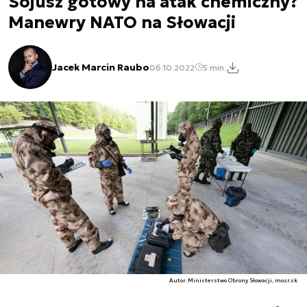
Sojusz gotowy na atak chemiczny?
Manewry NATO na Słowacji
Jacek Marcin Raubo
06.10.2022
5 min.
Autor. Ministerstwo Obrony Słowacji, mosr.sk