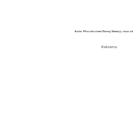
Autor. Ministerstwo Obrony Słowacji, mosr.sk
Reklama