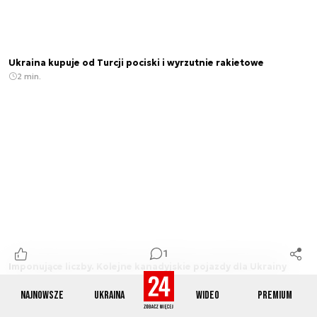
Ukraina kupuje od Turcji pociski i wyrzutnie rakietowe
2 min.
1
Imponujące liczby. Kolejne kanadyjskie pojazdy dla Ukrainy
3 min.
Najnowsze
Ukraina
Wideo
Premium