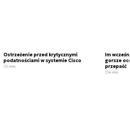
Ostrzeżenie przed krytycznymi
Im wcześni
podatnościami w systemie Cisco
gorsze oc
przepaść
1 min.
4 min.