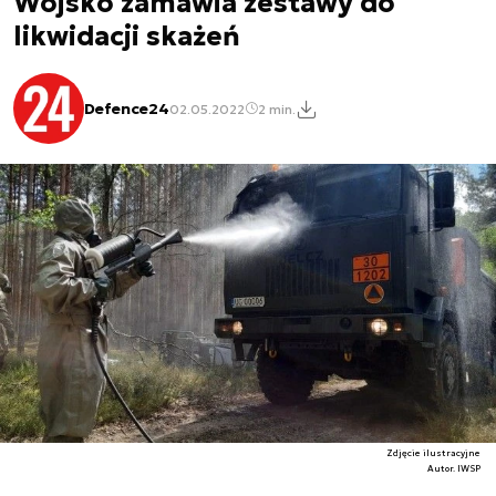
Wojsko zamawia zestawy do
likwidacji skażeń
Defence24
02.05.2022
2 min.
Zdjęcie ilustracyjne
Autor. IWSP