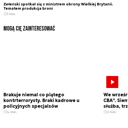
Zełenski spotkał się z ministrem obrony Wielkiej Brytanii.
Tematem produkcja broni
1 min.
Mogą Cię zainteresować
Brakuje niemal co piątego
We wrześn
kontrterrorysty. Braki kadrowe u
CBA”. Siem
policyjnych specjalsów
służba, tr
4 min.
2 min.