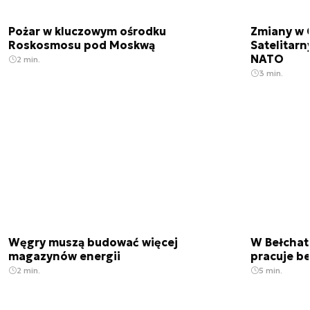
Pożar w kluczowym ośrodku
Zmiany w 
Roskosmosu pod Moskwą
Satelitar
NATO
2 min.
3 min.
Węgry muszą budować więcej
W Bełchato
magazynów energii
pracuje b
2 min.
5 min.