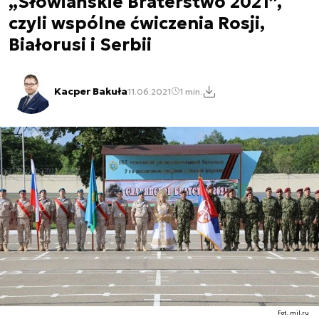
„Słowiańskie Braterstwo 2021”,
czyli wspólne ćwiczenia Rosji,
Białorusi i Serbii
Kacper Bakuła
11.06.2021
1 min.
Fot. mil.ru