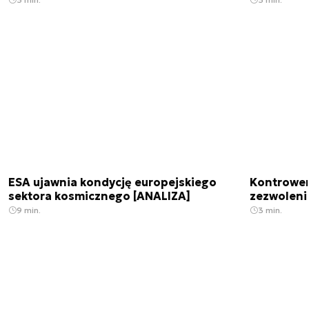
ESA ujawnia kondycję europejskiego
Kontrowers
sektora kosmicznego [ANALIZA]
zezwoleni
9 min.
3 min.