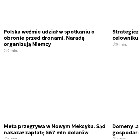
Polska weźmie udział w spotkaniu o
Strategic
obronie przed dronami. Naradę
celowniku 
organizują Niemcy
9 min.
2 min.
Meta przegrywa w Nowym Meksyku. Sąd
Domeny .ai
nakazał zapłatę 567 mln dolarów
gospodarek
3 min.
3 min.