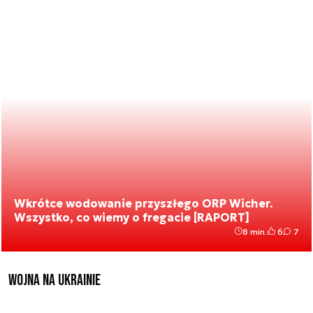
Wkrótce wodowanie przyszłego ORP Wicher.
Wszystko, co wiemy o fregacie [RAPORT]
8 min.
6
7
Wojna na Ukrainie