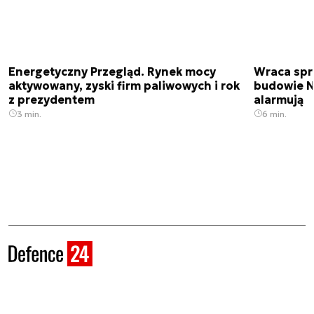
Energetyczny Przegląd. Rynek mocy
Wraca spr
aktywowany, zyski firm paliwowych i rok
budowie N
z prezydentem
alarmują
3 min.
6 min.