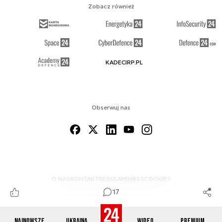
Zobacz również
KADECIRP.PL
Obserwuj nas
O NAS
KONTAKT
REGULAMIN
RSS
COOKIES
17
Najnowsze
Ukraina
Wideo
Premium