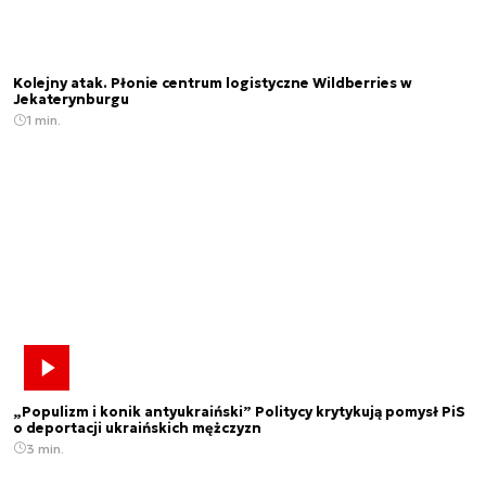
Kolejny atak. Płonie centrum logistyczne Wildberries w
Jekaterynburgu
1 min.
„Populizm i konik antyukraiński” Politycy krytykują pomysł PiS
o deportacji ukraińskich mężczyzn
3 min.