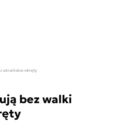
i ukraińskie okręty
ują bez walki
ręty