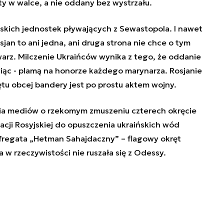
y w walce, a nie oddany bez wystrzału.
ńskich jednostek pływających z Sewastopola. I nawet
osjan to ani jedna, ani druga strona nie chce o tym
warz. Milczenie Ukraińców wynika z tego, że oddanie
wiąc - plamą na honorze każdego marynarza. Rosjanie
ętu obcej bandery jest po prostu aktem wojny.
nia mediów o rzekomym zmuszeniu czterech okręcie
cji Rosyjskiej do opuszczenia ukraińskich wód
 fregata „Hetman Sahajdaczny” – flagowy okręt
a w rzeczywistości nie ruszała się z Odessy.