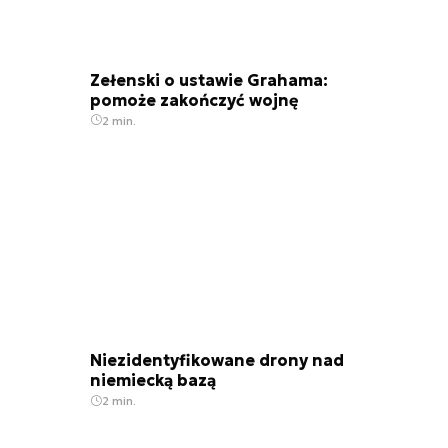
Zełenski o ustawie Grahama:
pomoże zakończyć wojnę
2 min.
Niezidentyfikowane drony nad
niemiecką bazą
2 min.