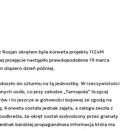
z Rosjan okrętem była korweta projektu 1124M
Jej przejęcie nastąpiło prawdopodobnie 19 marca
 dopiero dzień później.
doszło do szturmu na tą jednostkę. W rzeczywistości
onych osób, co przy załodze „Tarnopola” liczącej
rów i to jeszcze w gotowości bojowej ze zgodą na
bą. Korweta została jednak zajęta, a załoga zeszła z
podkreśla, że okręt został uszkodzony przez granaty
jednak bardziej propagandowa informacja która ma