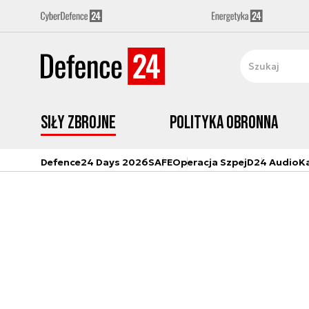
Siły zbrojne
Polityka obronna
Defence24 Days 2026
SAFE
Operacja Szpej
D24 Audio
K