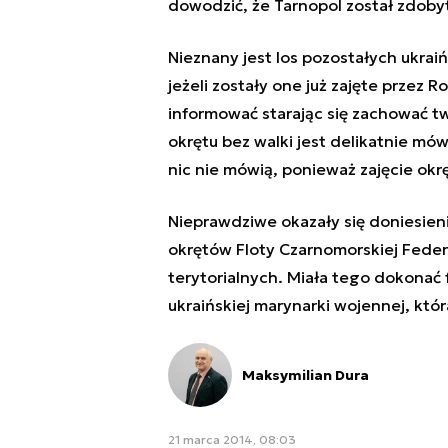
dowodzić, że Tarnopol został zdobyt
Nieznany jest los pozostałych ukrai
jeżeli zostały one już zajęte przez R
informować starając się zachować t
okrętu bez walki jest delikatnie mó
nic nie mówią, ponieważ zajęcie okr
Nieprawdziwe okazały się doniesie
okrętów Floty Czarnomorskiej Federa
terytorialnych. Miała tego dokonać
ukraińskiej marynarki wojennej, któr
Maksymilian Dura
21 marca 2014, 08:03