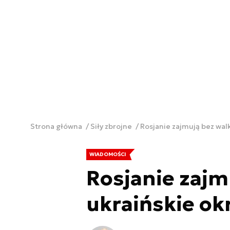
Strona główna
Siły zbrojne
Rosjanie zajmują bez walk
WIADOMOŚCI
Rosjanie zajm
ukraińskie ok