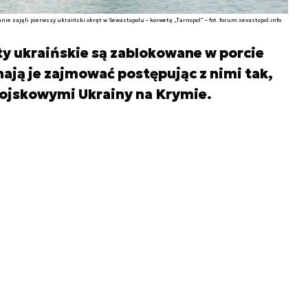
anie zajęli pierwszy ukraiński okręt w Sewastopolu – korwetę „Tarnopol” – fot. forum.sevastopol.info
ty ukraińskie są zablokowane w porcie
ają je zajmować postępując z nimi tak,
wojskowymi Ukrainy na Krymie.