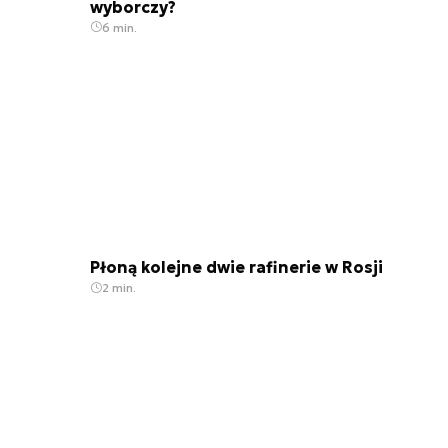
wyborczy?
6 min.
Płoną kolejne dwie rafinerie w Rosji
2 min.