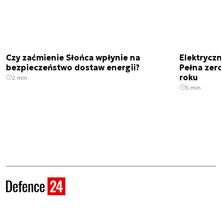
Czy zaćmienie Słońca wpłynie na
Elektrycz
bezpieczeństwo dostaw energii?
Pełna zer
roku
2 min.
5 min.