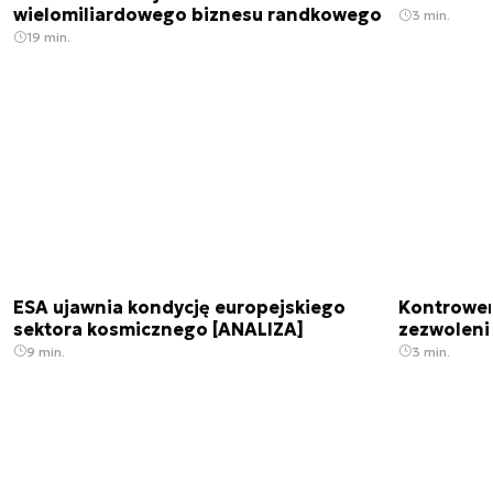
wielomiliardowego biznesu randkowego
3 min.
19 min.
ESA ujawnia kondycję europejskiego
Kontrowers
sektora kosmicznego [ANALIZA]
zezwoleni
9 min.
3 min.