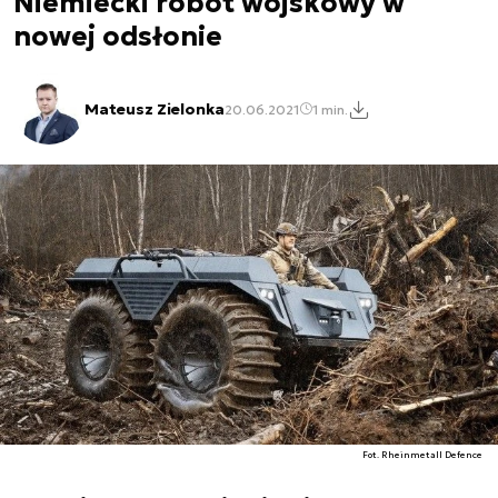
Niemiecki robot wojskowy w
nowej odsłonie
Mateusz Zielonka
20.06.2021
1 min.
Fot. Rheinmetall Defence