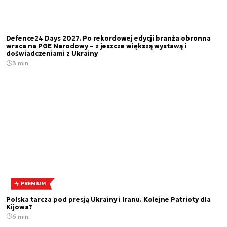
Defence24 Days 2027. Po rekordowej edycji branża obronna
wraca na PGE Narodowy – z jeszcze większą wystawą i
doświadczeniami z Ukrainy
3 min.
PREMIUM
Polska tarcza pod presją Ukrainy i Iranu. Kolejne Patrioty dla
Kijowa?
6 min.