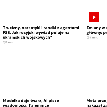
Trucizny, narkotyki i randki z agentami
Zmiany w 
FSB. Jak rosyjski wywiad poluje na
główny: p
ukraińskich wojskowych?
4 min.
2 min.
Modelka daje twarz, AI pisze
Meta prze
wiadomości. Tajemnice
nakazał z