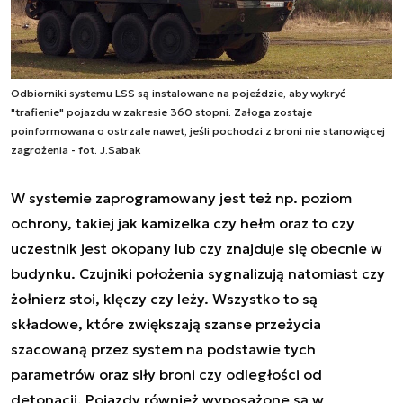
Odbiorniki systemu LSS są instalowane na pojeździe, aby wykryć
"trafienie" pojazdu w zakresie 360 stopni. Załoga zostaje
poinformowana o ostrzale nawet, jeśli pochodzi z broni nie stanowiącej
zagrożenia - fot. J.Sabak
W systemie zaprogramowany jest też np. poziom
ochrony, takiej jak kamizelka czy hełm oraz to czy
uczestnik jest okopany lub czy znajduje się obecnie w
budynku. Czujniki położenia sygnalizują natomiast czy
żołnierz stoi, klęczy czy leży. Wszystko to są
składowe, które zwiększają szanse przeżycia
szacowaną przez system na podstawie tych
parametrów oraz siły broni czy odległości od
detonacji. Pojazdy również wyposażone są w