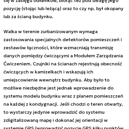
się w zasięgu odłamków, biorąc też pod uwagę jego
pozycję (stojąc lub leżącą) oraz to czy np. był okopany
lub za ścianą budynku.
Walka w terenie zurbanizowanym wymaga
zastosowania specjalnych detektorów pomieszczeń i
zestawów łączności, które wzmacniają transmisję
danych pomiędzy ćwiczącymi a Modułem Zarządzania
Ćwiczeniem. Czujniki na ścianach rejestrują obecność
ćwiczących w kamizelkach i wskazują ich
umiejscowienie wewnątrz budynku. Aby było to
możliwe niezbędne jest jednak wprowadzenie do
systemu modelu budynku wraz z planem pomieszczeń
na każdej z kondygnacji. Jeśli chodzi o teren otwarty,
to wystarczy jedynie wprowadzić do systemu
zdigitalizowaną mapę i dokonać jej orientacji w
systemie GPS (wprowadzić pozycję GPS kilku punktów