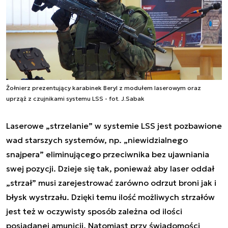
Żołnierz prezentujący karabinek Beryl z modułem laserowym oraz
uprząż z czujnikami systemu LSS - fot. J.Sabak
Laserowe „strzelanie” w systemie LSS jest pozbawione
wad starszych systemów, np. „niewidzialnego
snajpera” eliminującego przeciwnika bez ujawniania
swej pozycji. Dzieje się tak, ponieważ aby laser oddał
„strzał” musi zarejestrować zarówno odrzut broni jak i
błysk wystrzału. Dzięki temu ilość możliwych strzałów
jest też w oczywisty sposób zależna od ilości
posiadanej amunicji. Natomiast przy świadomości