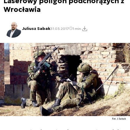
Laserowy poligon podchorążych z
Wrocławia
Juliusz Sabak
31.03.2017
1 min.
Fot. J.Sabak