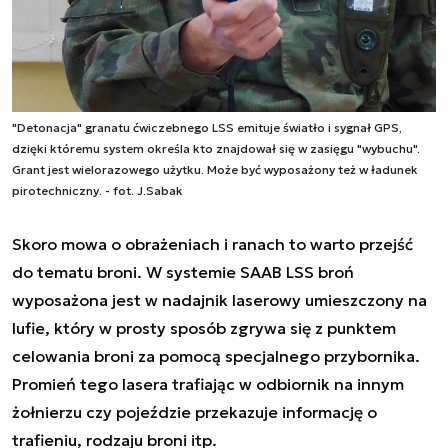
"Detonacja" granatu ćwiczebnego LSS emituje światło i sygnał GPS,
dzięki któremu system określa kto znajdował się w zasięgu "wybuchu".
Grant jest wielorazowego użytku. Może być wyposażony też w ładunek
pirotechniczny. - fot. J.Sabak
Skoro mowa o obrażeniach i ranach to warto przejść
do tematu broni. W systemie SAAB LSS broń
wyposażona jest w nadajnik laserowy umieszczony na
lufie, który w prosty sposób zgrywa się z punktem
celowania broni za pomocą specjalnego przybornika.
Promień tego lasera trafiając w odbiornik na innym
żołnierzu czy pojeździe przekazuje informację o
trafieniu, rodzaju broni itp.