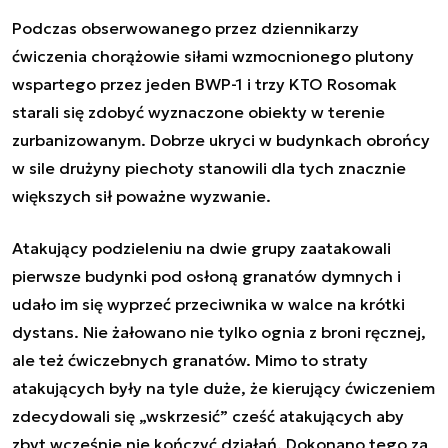
Podczas obserwowanego przez dziennikarzy
ćwiczenia chorążowie siłami wzmocnionego plutony
wspartego przez jeden BWP-1 i trzy KTO Rosomak
starali się zdobyć wyznaczone obiekty w terenie
zurbanizowanym. Dobrze ukryci w budynkach obrońcy
w sile drużyny piechoty stanowili dla tych znacznie
większych sił poważne wyzwanie.
Atakujący podzieleniu na dwie grupy zaatakowali
pierwsze budynki pod osłoną granatów dymnych i
udało im się wyprzeć przeciwnika w walce na krótki
dystans. Nie żałowano nie tylko ognia z broni ręcznej,
ale też ćwiczebnych granatów. Mimo to straty
atakujących były na tyle duże, że kierujący ćwiczeniem
zdecydowali się „wskrzesić” cześć atakujących aby
zbyt wcześnie nie kończyć działań. Dokonano tego za