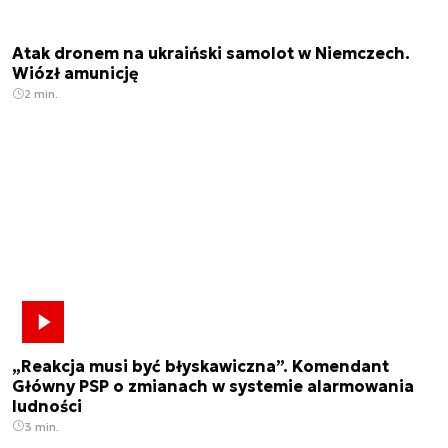
Atak dronem na ukraiński samolot w Niemczech.
Wiózł amunicję
2 min.
„Reakcja musi być błyskawiczna”. Komendant
Główny PSP o zmianach w systemie alarmowania
ludności
3 min.