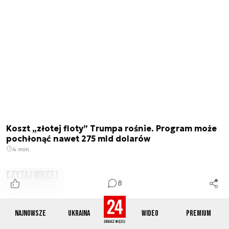
Koszt „złotej floty” Trumpa rośnie. Program może
pochłonąć nawet 275 mld dolarów
4 min.
czytaj więcej
8
Najnowsze
Ukraina
Wideo
Premium