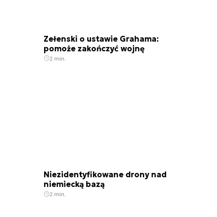
Zełenski o ustawie Grahama:
pomoże zakończyć wojnę
2 min.
Niezidentyfikowane drony nad
niemiecką bazą
2 min.