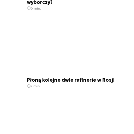
wyborczy?
6 min.
Płoną kolejne dwie rafinerie w Rosji
2 min.