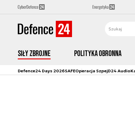
Siły zbrojne
Polityka obronna
Defence24 Days 2026
SAFE
Operacja Szpej
D24 Audio
K