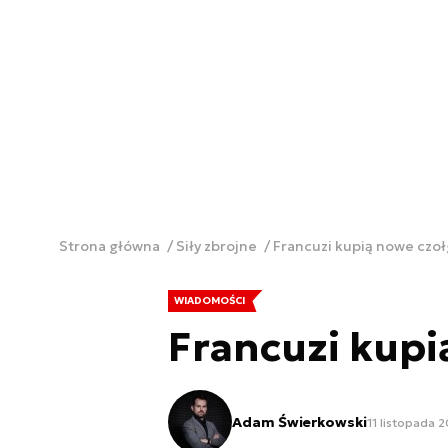
Strona główna
Siły zbrojne
Francuzi kupią nowe czoł
WIADOMOŚCI
Francuzi kupi
Adam Świerkowski
11 listopada 