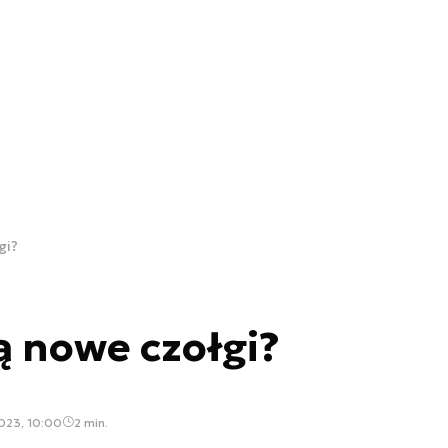
gi?
ą nowe czołgi?
2023, 10:00
2 min.