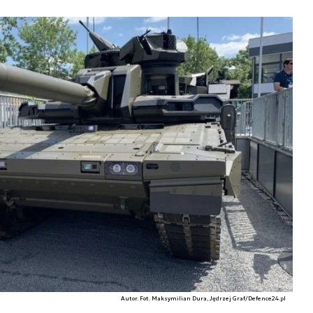
Autor. Fot. Maksymilian Dura, Jędrzej Graf/Defence24.pl