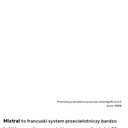
Przenośny przeciwlotniczy zestaw rakietowy Mistral 3.
Autor. MBDA
Mistral
to francuski system przeciwlotniczy bardzo