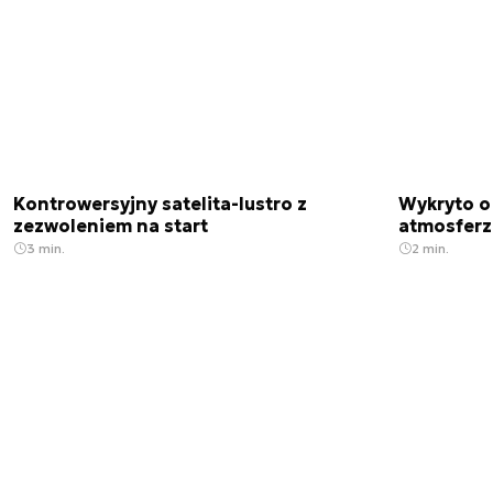
Kontrowersyjny satelita-lustro z
Wykryto o
zezwoleniem na start
atmosfer
3 min.
2 min.