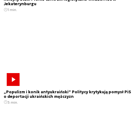
Jekaterynburgu
1 min.
„Populizm i konik antyukraiński” Politycy krytykują pomysł PiS
o deportacji ukraińskich mężczyzn
3 min.