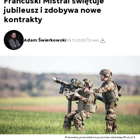
Francuski Mistral świętuje
jubileusz i zdobywa nowe
kontrakty
Adam Świerkowski
09.11.2025
2 min.
Przenośny przeciwlotniczy zestaw rakietowy Mistral 3.