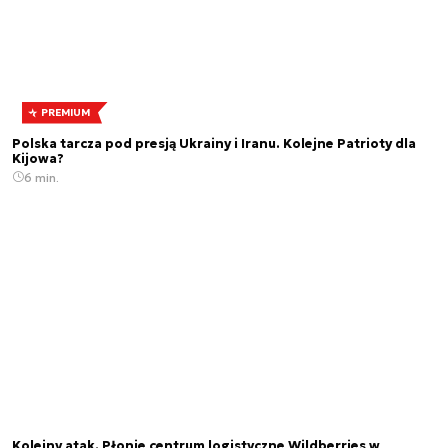
PREMIUM
Polska tarcza pod presją Ukrainy i Iranu. Kolejne Patrioty dla
Kijowa?
6 min.
Kolejny atak. Płonie centrum logistyczne Wildberries w