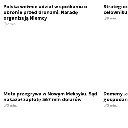
Polska weźmie udział w spotkaniu o
Strategic
obronie przed dronami. Naradę
celowniku 
organizują Niemcy
9 min.
2 min.
Meta przegrywa w Nowym Meksyku. Sąd
Domeny .ai
nakazał zapłatę 567 mln dolarów
gospodarek
3 min.
3 min.