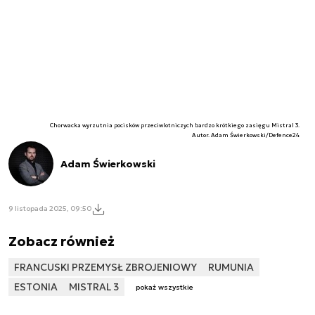
Chorwacka wyrzutnia pocisków przeciwlotniczych bardzo krótkiego zasięgu Mistral 3.
Autor. Adam Świerkowski/Defence24
Adam Świerkowski
9 listopada 2025, 09:50
Zobacz również
FRANCUSKI PRZEMYSŁ ZBROJENIOWY
RUMUNIA
ESTONIA
MISTRAL 3
pokaż wszystkie