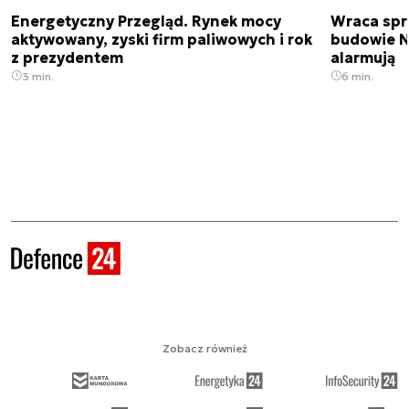
Energetyczny Przegląd. Rynek mocy
Wraca spr
aktywowany, zyski firm paliwowych i rok
budowie N
z prezydentem
alarmują
3 min.
6 min.
Zobacz również