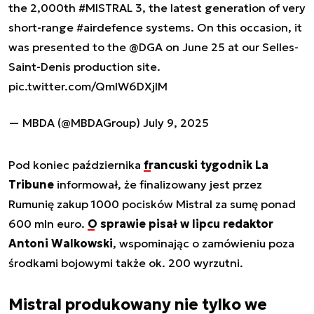
the 2,000th
#MISTRAL
3, the latest generation of very
short-range
#airdefence
systems. On this occasion, it
was presented to the
@DGA
on June 25 at our Selles-
Saint-Denis production site.
pic.twitter.com/QmlW6DXjlM
— MBDA (@MBDAGroup)
July 9, 2025
Pod koniec października
francuski tygodnik La
Tribune
informował, że finalizowany jest przez
Rumunię zakup 1000 pocisków Mistral za sumę ponad
600 mln euro.
O sprawie pisał w lipcu redaktor
Antoni Walkowski
, wspominając o zamówieniu poza
środkami bojowymi także ok. 200 wyrzutni.
Mistral produkowany nie tylko we