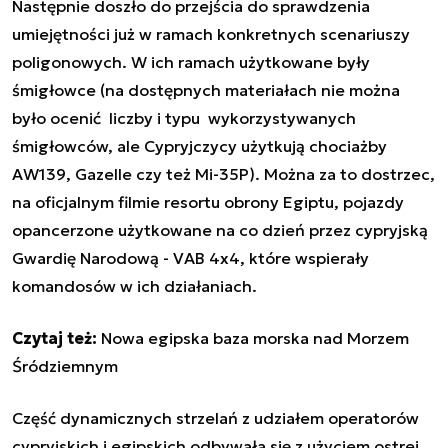
Następnie doszło do przejścia do sprawdzenia
umiejętności już w ramach konkretnych scenariuszy
poligonowych. W ich ramach użytkowane były
śmigłowce (na dostępnych materiałach nie można
było ocenić liczby i typu wykorzystywanych
śmigłowców, ale Cypryjczycy użytkują chociażby
AW139, Gazelle czy też
Mi-35P
). Można za to dostrzec,
na oficjalnym filmie resortu obrony Egiptu, pojazdy
opancerzone użytkowane na co dzień przez cypryjską
Gwardię Narodową - VAB 4x4, które wspierały
komandosów w ich działaniach.
Czytaj też:
Nowa egipska baza morska nad Morzem
Śródziemnym
Część dynamicznych strzelań z udziałem operatorów
cypryjskich i egipskich odbywała się z użyciem ostrej