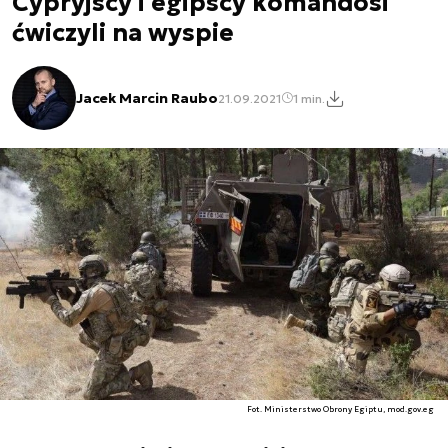
Cypryjscy i egipscy komandosi
ćwiczyli na wyspie
Jacek Marcin Raubo
21.09.2021
1 min.
Fot. Ministerstwo Obrony Egiptu, mod.gov.eg