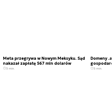
Meta przegrywa w Nowym Meksyku. Sąd
Domeny .ai
nakazał zapłatę 567 mln dolarów
gospodarek
3 min.
3 min.