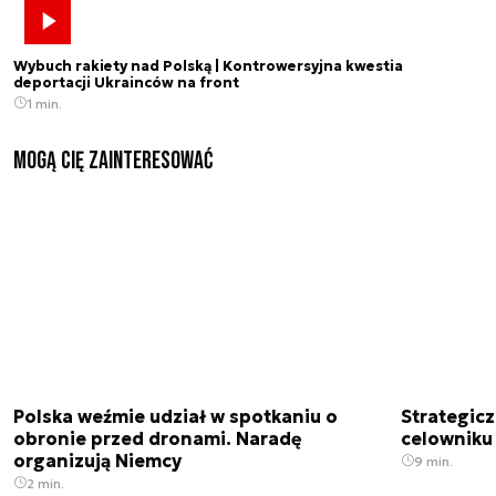
Wybuch rakiety nad Polską | Kontrowersyjna kwestia
deportacji Ukrainców na front
1 min.
Mogą Cię zainteresować
Polska weźmie udział w spotkaniu o
Strategic
obronie przed dronami. Naradę
celowniku 
organizują Niemcy
9 min.
2 min.