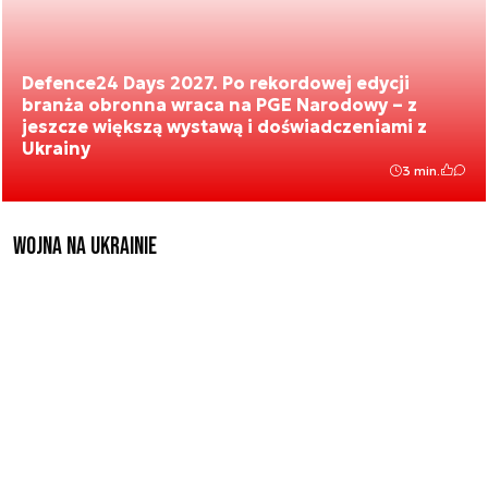
Defence24 Days 2027. Po rekordowej edycji
branża obronna wraca na PGE Narodowy – z
jeszcze większą wystawą i doświadczeniami z
Ukrainy
3 min.
Wojna na Ukrainie