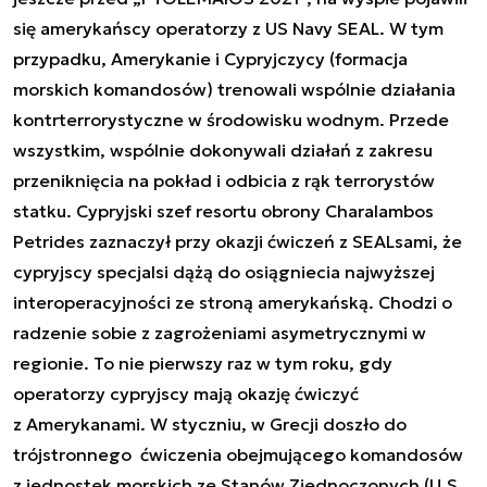
się amerykańscy operatorzy z US Navy SEAL. W tym
przypadku, Amerykanie i Cypryjczycy (formacja
morskich komandosów) trenowali wspólnie działania
kontrterrorystyczne w środowisku wodnym. Przede
wszystkim, wspólnie dokonywali działań z zakresu
przeniknięcia na pokład i odbicia z rąk terrorystów
statku. Cypryjski szef resortu obrony Charalambos
Petrides zaznaczył przy okazji ćwiczeń z SEALsami, że
cypryjscy specjalsi dążą do osiągniecia najwyższej
interoperacyjności ze stroną amerykańską. Chodzi o
radzenie sobie z zagrożeniami asymetrycznymi w
regionie. To nie pierwszy raz w tym roku, gdy
operatorzy cypryjscy mają okazję ćwiczyć
z Amerykanami. W styczniu, w Grecji doszło do
trójstronnego ćwiczenia obejmującego komandosów
z jednostek morskich ze Stanów Zjednoczonych (
U.S.