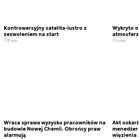
Kontrowersyjny satelita-lustro z
Wykryto o
zezwoleniem na start
atmosfer
3 min.
2 min.
Wraca sprawa wyzysku pracowników na
Akt oskar
budowie Nowej Chemii. Obrońcy praw
menedżero
alarmują
więzienia z