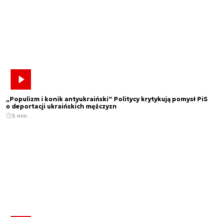
„Populizm i konik antyukraiński” Politycy krytykują pomysł PiS
o deportacji ukraińskich mężczyzn
3 min.