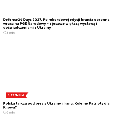
Defence24 Days 2027. Po rekordowej edycji branża obronna
wraca na PGE Narodowy – z jeszcze większą wystawą i
doświadczeniami z Ukrainy
3 min.
PREMIUM
Polska tarcza pod presją Ukrainy i Iranu. Kolejne Patrioty dla
Kijowa?
6 min.