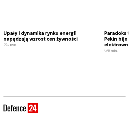
Upały i dynamika rynku energii
Paradoks 
napędzają wzrost cen żywności
Pekin bije
elektrown
3 min.
6 min.