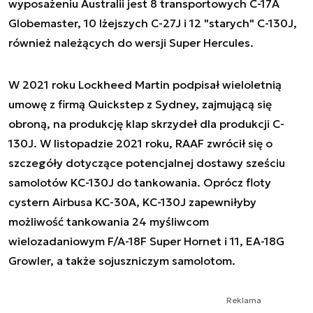
wyposażeniu Australii jest 8 transportowych C-17A
Globemaster, 10 lżejszych C-27J i 12 "starych" C-130J,
również należących do wersji Super Hercules.
W 2021 roku Lockheed Martin podpisał wieloletnią
umowę z firmą Quickstep z Sydney, zajmującą się
obroną, na produkcję klap skrzydeł dla produkcji C-
130J. W listopadzie 2021 roku, RAAF zwrócił się o
szczegóły dotyczące potencjalnej dostawy sześciu
samolotów KC-130J do tankowania. Oprócz floty
cystern Airbusa KC-30A, KC-130J zapewniłyby
możliwość tankowania 24 myśliwcom
wielozadaniowym F/A-18F Super Hornet i 11, EA-18G
Growler, a także sojuszniczym samolotom.
Reklama