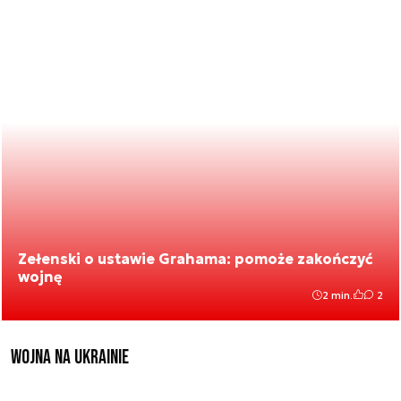
Zełenski o ustawie Grahama: pomoże zakończyć
wojnę
2 min.
2
Wojna na Ukrainie