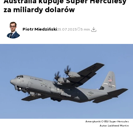
Australia kupuje Super Herculesy
za miliardy dolarów
Piotr Miedziński
25.07.2023
3 min.
Amerykanki C-130J Super Hercules
Autor. Lockheed Martin