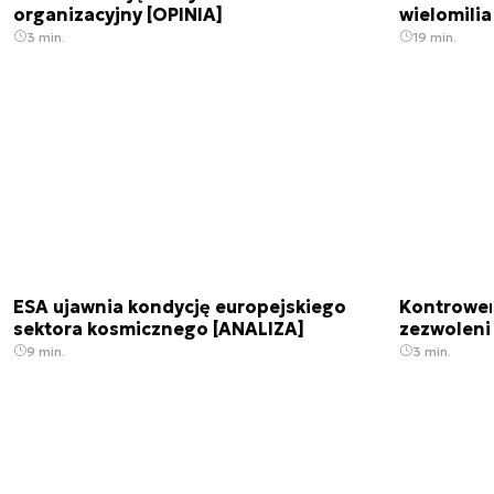
organizacyjny [OPINIA]
wielomili
3 min.
19 min.
ESA ujawnia kondycję europejskiego
Kontrowers
sektora kosmicznego [ANALIZA]
zezwoleni
9 min.
3 min.