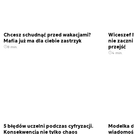
Chcesz schudnąć przed wakacjami?
Wiceszef 
Mafia już ma dla ciebie zastrzyk
nie zaczn
przejść
8 min.
4 min.
5 błędów uczelni podczas cyfryzacji.
Modelka da
Konsekwencją nie tylko chaos
wiadomośc