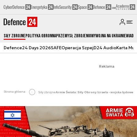
Siły zbrojne
Polityka obronna
Przemysł Zbrojeniowy
Wojna na Ukrainie
Wiado
Defence24 Days 2026
SAFE
Operacja Szpej
D24 Audio
Karta Mu
Reklama
Strona główna
Siły zbrojne
Armie Świata: Siły Obrony Izraela - wojska lądowe