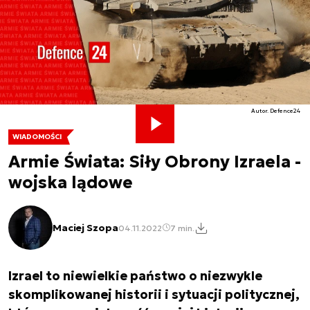
Autor. Defence24
WIADOMOŚCI
Armie Świata: Siły Obrony Izraela -
wojska lądowe
Maciej Szopa
04.11.2022
7 min.
Izrael to niewielkie państwo o niezwykle
skomplikowanej historii i sytuacji politycznej,