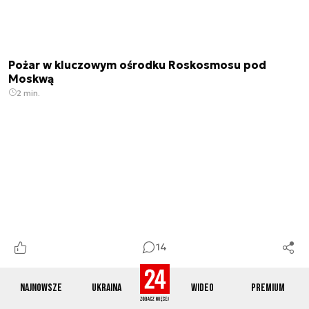
Pożar w kluczowym ośrodku Roskosmosu pod
Moskwą
2 min.
14
Armia USA masowo likwiduje konta na
Najnowsze
Ukraina
Wideo
Premium
platformach. Oto czego może nauczyć się Wojsko
Polskie