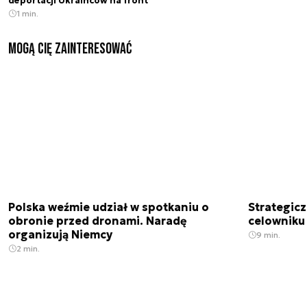
deportacji Ukrainców na front
1 min.
Mogą Cię zainteresować
Polska weźmie udział w spotkaniu o
Strategic
obronie przed dronami. Naradę
celowniku 
organizują Niemcy
9 min.
2 min.