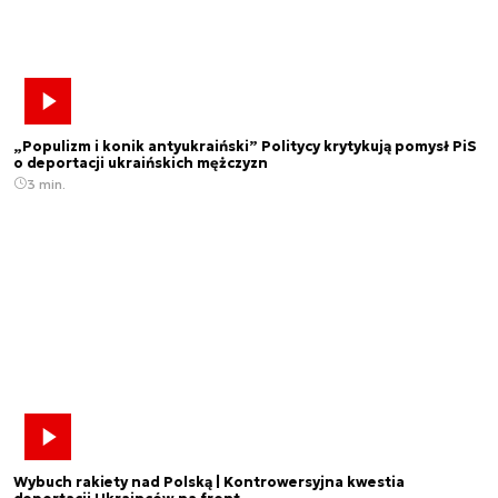
„Populizm i konik antyukraiński” Politycy krytykują pomysł PiS
o deportacji ukraińskich mężczyzn
3 min.
Wybuch rakiety nad Polską | Kontrowersyjna kwestia