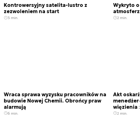
Kontrowersyjny satelita-lustro z
Wykryto o
zezwoleniem na start
atmosfer
3 min.
2 min.
Wraca sprawa wyzysku pracowników na
Akt oskar
budowie Nowej Chemii. Obrońcy praw
menedżero
alarmują
więzienia z
6 min.
2 min.