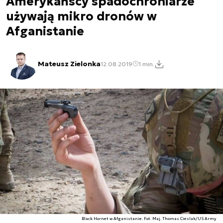
Amerykańscy spadochroniarze
używają mikro dronów w
Afganistanie
Mateusz Zielonka
12.08.2019
1 min.
Black Hornet w Afganistanie. Fot. Maj. Thomas Cieslak/US Army