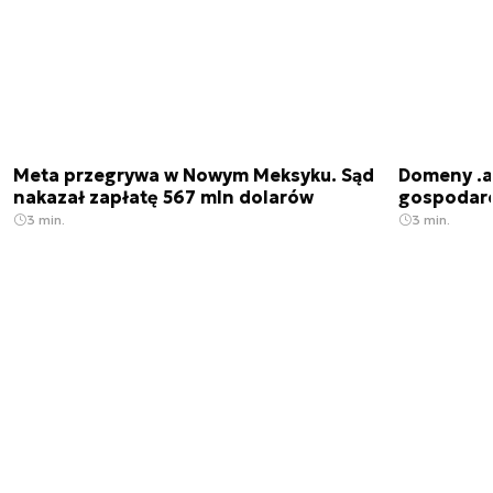
Meta przegrywa w Nowym Meksyku. Sąd
Domeny .ai
nakazał zapłatę 567 mln dolarów
gospodarek
3 min.
3 min.