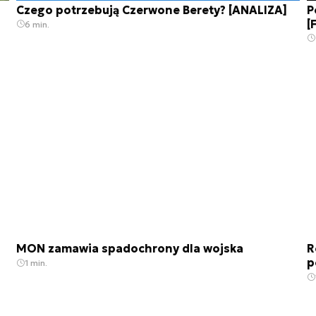
Czego potrzebują Czerwone Berety? [ANALIZA]
P
[
6 min.
MON zamawia spadochrony dla wojska
R
p
1 min.