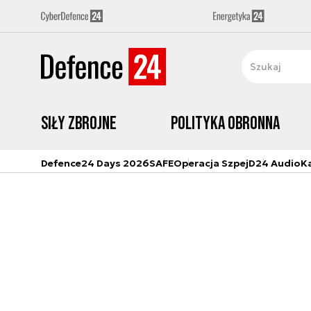
Siły zbrojne
Polityka obronna
Defence24 Days 2026
SAFE
Operacja Szpej
D24 Audio
K