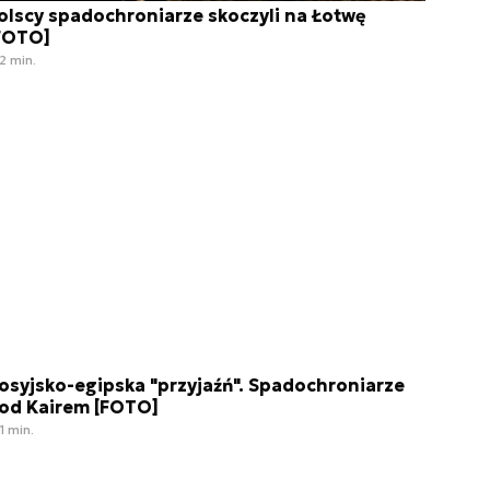
olscy spadochroniarze skoczyli na Łotwę
FOTO]
2 min.
osyjsko-egipska "przyjaźń". Spadochroniarze
od Kairem [FOTO]
1 min.