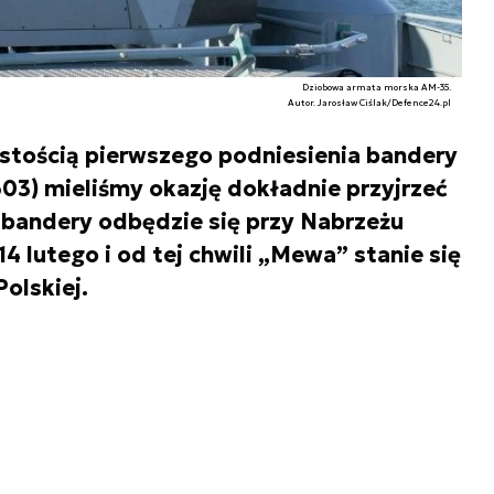
Dziobowa armata morska AM-35.
Autor. Jarosław Ciślak/Defence24.pl
stością pierwszego podniesienia bandery
603) mieliśmy okazję dokładnie przyjrzeć
e bandery odbędzie się przy Nabrzeżu
 lutego i od tej chwili „Mewa” stanie się
olskiej.