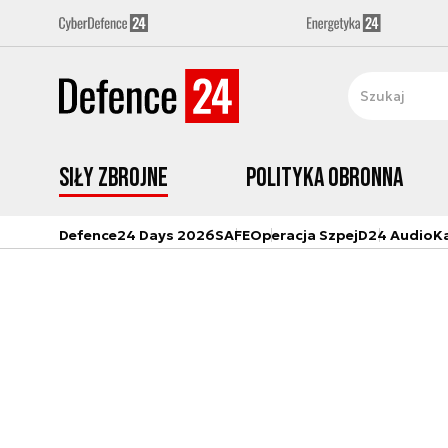
Siły zbrojne
Polityka obronna
Defence24 Days 2026
SAFE
Operacja Szpej
D24 Audio
K