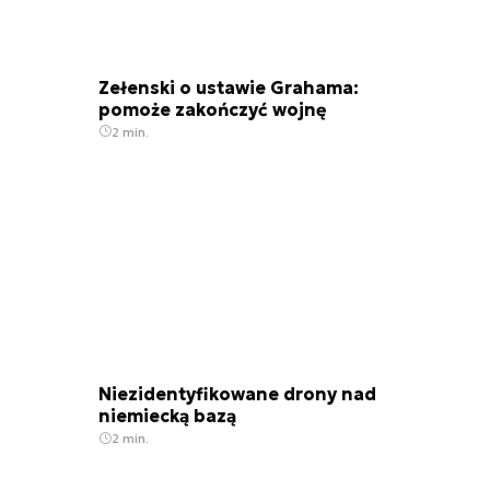
Zełenski o ustawie Grahama:
pomoże zakończyć wojnę
2 min.
Niezidentyfikowane drony nad
niemiecką bazą
2 min.