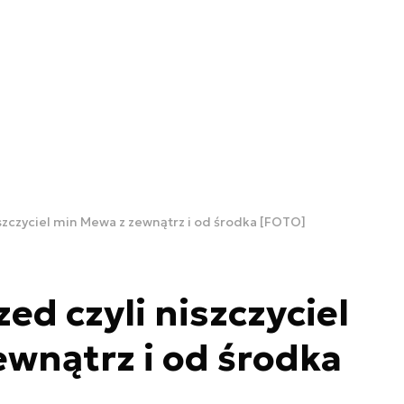
iszczyciel min Mewa z zewnątrz i od środka [FOTO]
ed czyli niszczyciel
wnątrz i od środka