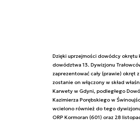
Dzięki uprzejmości dowódcy okrętu k
dowództwa 13. Dywizjonu Trałowcó
zaprezentować cały (prawie) okręt z
zostanie on włączony w skład właśn
Karwety w Gdyni, podległego Dowód
Kazimierza Porębskiego w Świnoujśc
wcielono również do tego dywizjonu
ORP Kormoran (601) oraz 28 listopa