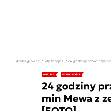
Strona główna
Siły zbrojne
24 godziny przed czyli n
ANALIZA
WIADOMOŚCI
24 godziny prz
min Mewa z ze
[FOTO]