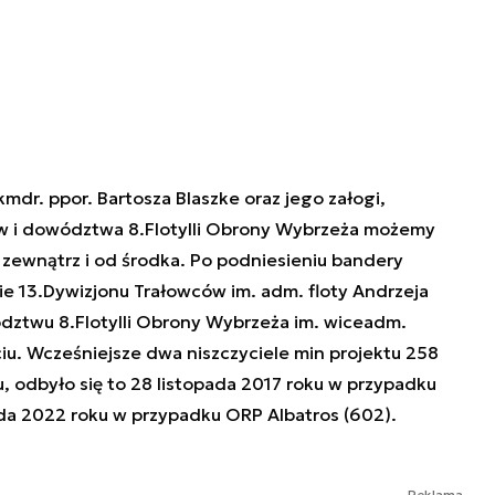
mdr. ppor. Bartosza Blaszke oraz jego załogi,
w i dowództwa 8.Flotylli Obrony Wybrzeża możemy
 zewnątrz i od środka. Po podniesieniu bandery
ie 13.Dywizjonu Trałowców im. adm. floty Andrzeja
ztwu 8.Flotylli Obrony Wybrzeża im. wiceadm.
iu. Wcześniejsze dwa niszczyciele min projektu 258
, odbyło się to 28 listopada 2017 roku w przypadku
da 2022 roku w przypadku ORP Albatros (602).
Reklama