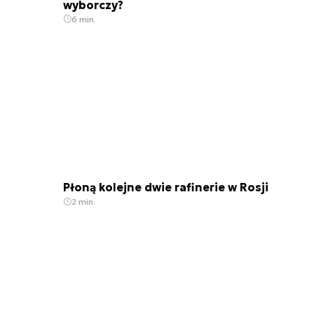
wyborczy?
6 min.
Płoną kolejne dwie rafinerie w Rosji
2 min.