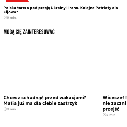
Polska tarcza pod presją Ukrainy i Iranu. Kolejne Patrioty dla
Kijowa?
6 min.
Mogą Cię zainteresować
Chcesz schudnąć przed wakacjami?
Wiceszef 
Mafia już ma dla ciebie zastrzyk
nie zaczn
przejść
8 min.
4 min.