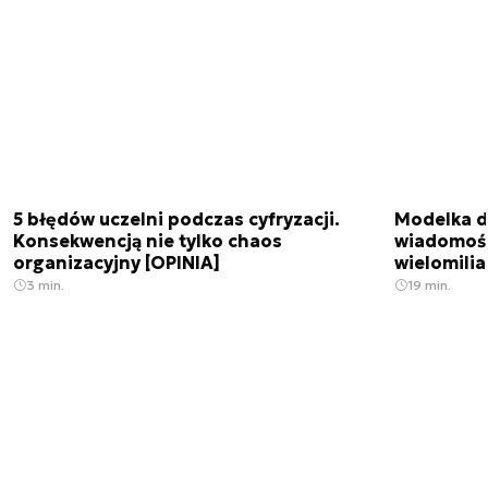
5 błędów uczelni podczas cyfryzacji.
Modelka da
Konsekwencją nie tylko chaos
wiadomośc
organizacyjny [OPINIA]
wielomili
3 min.
19 min.