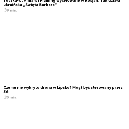
Toczka-U, Himars i Flaming wycelowane w Rosjan. Tak działa
ukraińska „Święta Barbara”
9 min.
Czemu nie wykryto drona w Lipsku? Mógł być sterowany przez
5G
5 min.