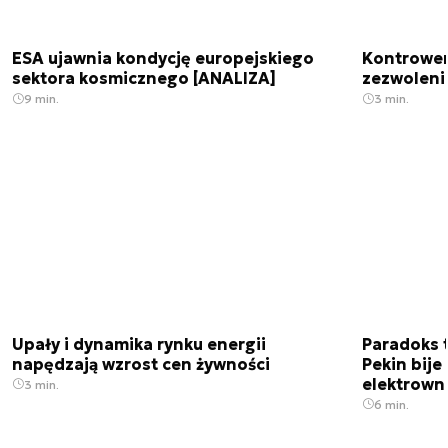
ESA ujawnia kondycję europejskiego
Kontrowers
sektora kosmicznego [ANALIZA]
zezwoleni
9 min.
3 min.
Upały i dynamika rynku energii
Paradoks 
napędzają wzrost cen żywności
Pekin bije
elektrown
3 min.
6 min.