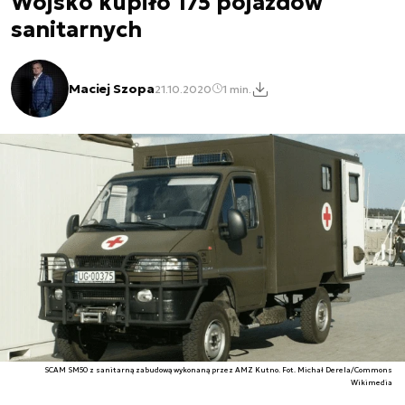
Wojsko kupiło 175 pojazdów
sanitarnych
Maciej Szopa
21.10.2020
1 min.
SCAM SM50 z sanitarną zabudową wykonaną przez AMZ Kutno. Fot. Michał Derela/Commons
Wikimedia