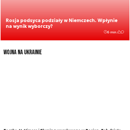
Rosja podsyca podziały w Niemczech. Wpłynie
na wynik wyborczy?
6 min.
Wojna na Ukrainie