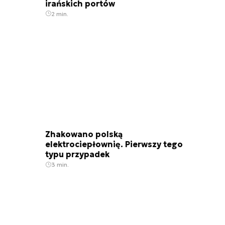
irańskich portów
2 min.
Zhakowano polską
elektrociepłownię. Pierwszy tego
typu przypadek
3 min.