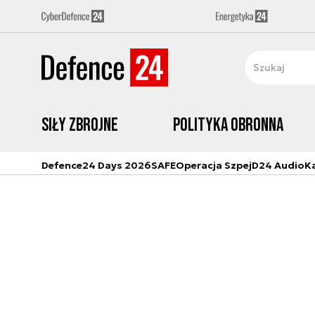
Siły zbrojne
Polityka obronna
Defence24 Days 2026
SAFE
Operacja Szpej
D24 Audio
K