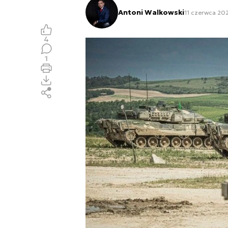
Antoni Walkowski
11 czerwca 202
4
1