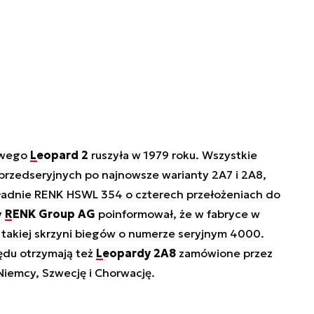
owego
Leopard 2
ruszyła w 1979 roku. Wszystkie
rzedseryjnych po najnowsze warianty 2A7 i 2A8,
adnie RENK HSWL 354 o czterech przełożeniach do
y
RENK Group AG
poinformował, że w fabryce w
 takiej skrzyni biegów o numerze seryjnym 4000.
ędu otrzymają też
Leopardy 2A8
zamówione przez
Niemcy, Szwecję i Chorwację.