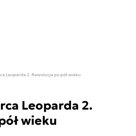
ca Leoparda 2. Rewolucja po pół wieku
rca Leoparda 2.
pół wieku