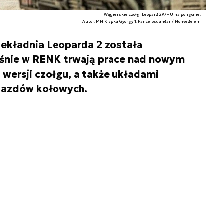
Węgierskie czołgi Leopard 2A7HU na poligonie.
Autor. MH Klapka György 1. Páncélosdandár / Honvedelem
zekładnia Leoparda 2 została
śnie w RENK trwają prace nad nowym
wersji czołgu, a także układami
ojazdów kołowych.