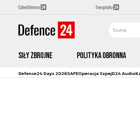
Siły zbrojne
Polityka obronna
Defence24 Days 2026
SAFE
Operacja Szpej
D24 Audio
K