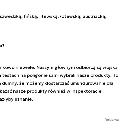
szwedzką, fińską, litewską, łotewską, austriacką,
a?
unkowo niewiele. Naszym głównym odbiorcą są wojska
h testach na poligonie sami wybrali nasze produkty. To
em dumny, że możemy dostarczać umundurowanie dla
okazać nasze produkty również w Inspektoracie
azłyby uznanie.
Reklama