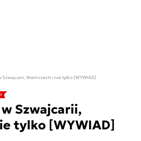
 w Szwajcarii, Niemczech i nie tylko [WYWIAD]
I
 w Szwajcarii,
ie tylko [WYWIAD]