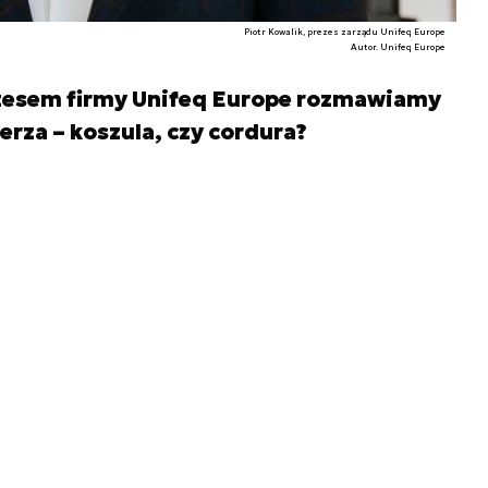
Piotr Kowalik, prezes zarządu Unifeq Europe
Autor. Unifeq Europe
ezesem firmy Unifeq Europe rozmawiamy
ierza – koszula, czy cordura?