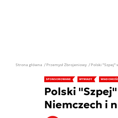
Strona główna
Przemysł Zbrojeniowy
Polski "Szpej"
SPONSOROWANE
WYWIADY
WIADOMOŚC
Polski "Szpej"
Niemczech i n