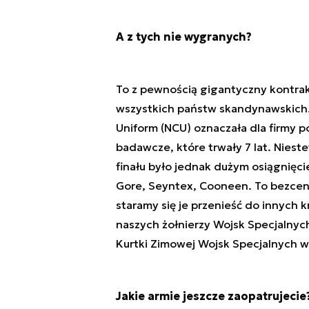
A z tych nie wygranych?
To z pewnością gigantyczny kontra
wszystkich państw skandynawskich
Uniform (NCU) oznaczała dla firmy 
badawcze, które trwały 7 lat. Niest
finału było jednak dużym osiągnięci
Gore, Seyntex, Cooneen. To bezcenn
staramy się je przenieść do innych k
naszych żołnierzy Wojsk Specjalny
Kurtki Zimowej Wojsk Specjalnych w
Jakie armie jeszcze zaopatrujecie