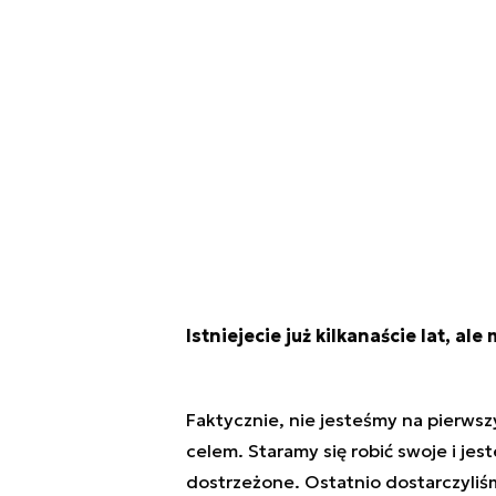
Istniejecie już kilkanaście lat, al
Faktycznie, nie jesteśmy na pierwsz
celem. Staramy się robić swoje i jes
dostrzeżone. Ostatnio dostarczyliś