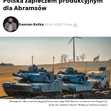
Polska zapleczem produkcyjnym
dla Abramsów
Damian Ratka
09.04.2025
3 min.
Należące do 1 Warszawskiej Brygady Pancernej czołgi M1A1 Abrams na ćwiczeniach Dragon-24.
Autor. kpr. Sławomir Kozioł / 18 Dywizja Zmechanizowana