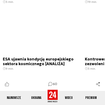
3 min.
19 min.
ESA ujawnia kondycję europejskiego
Kontrowers
sektora kosmicznego [ANALIZA]
zezwoleni
9 min.
3 min.
60
Najnowsze
Ukraina
Wideo
Premium