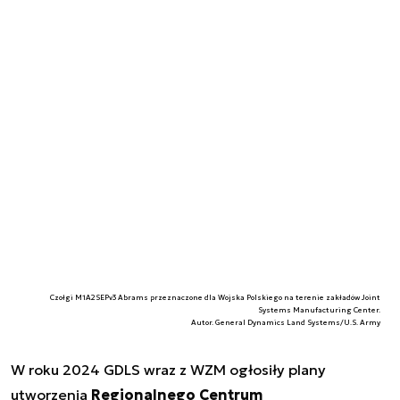
Czołgi M1A2SEPv3 Abrams przeznaczone dla Wojska Polskiego na terenie zakładów Joint
Systems Manufacturing Center.
Autor. General Dynamics Land Systems/U.S. Army
W roku 2024 GDLS wraz z WZM ogłosiły plany
utworzenia
Regionalnego Centrum