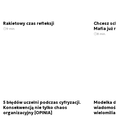
Rakietowy czas refleksji
Chcesz sc
Mafia już 
9 min.
8 min.
5 błędów uczelni podczas cyfryzacji.
Modelka da
Konsekwencją nie tylko chaos
wiadomośc
organizacyjny [OPINIA]
wielomili