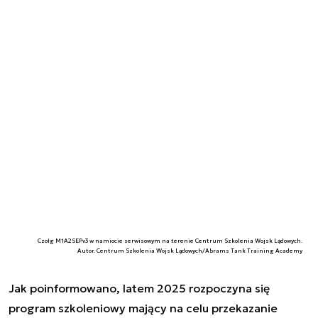
Czołg M1A2SEPv3 w namiocie serwisowym na terenie Centrum Szkolenia Wojsk Lądowych.
Autor. Centrum Szkolenia Wojsk Lądowych/Abrams Tank Training Academy
Jak poinformowano, latem 2025 rozpoczyna się
program szkoleniowy mający na celu przekazanie