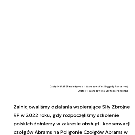
Czołg M1A1FEP należący do 1. Warszawskiej Brygady Pancernej.
Autor. 1. Warszawska Brygada Pancerna
Zainicjowaliśmy działania wspierające Siły Zbrojne
RP w 2022 roku, gdy rozpoczęliśmy szkolenie
polskich żołnierzy w zakresie obsługi i konserwacji
czołgów Abrams na Poligonie Czołgów Abrams w