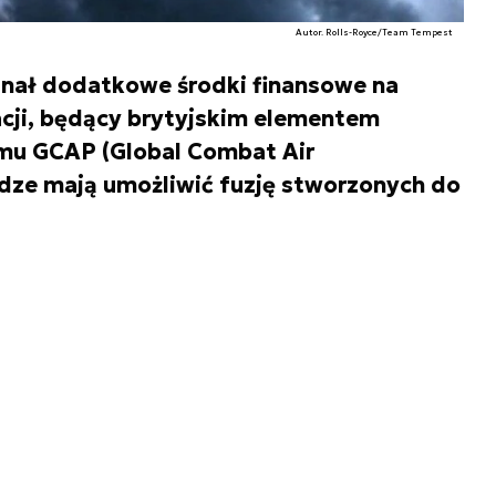
Autor. Rolls-Royce/Team Tempest
yznał dodatkowe środki finansowe na
cji, będący brytyjskim elementem
u GCAP (Global Combat Air
dze mają umożliwić fuzję stworzonych do