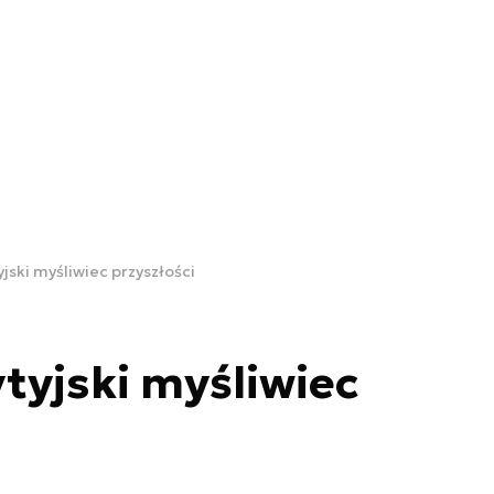
yjski myśliwiec przyszłości
ytyjski myśliwiec