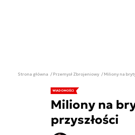
Strona główna
Przemysł Zbrojeniowy
Miliony na bryt
WIADOMOŚCI
Miliony na br
przyszłości