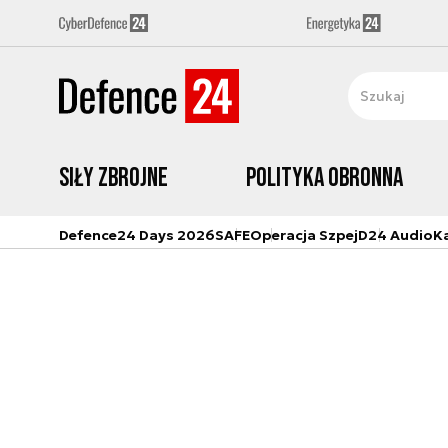
Siły zbrojne
Polityka obronna
Defence24 Days 2026
SAFE
Operacja Szpej
D24 Audio
K