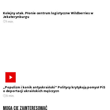
Kolejny atak. Płonie centrum logistyczne Wildberries w
Jekaterynburgu
1 min.
„Populizm i konik antyukraiński” Politycy krytykują pomysł PiS
o deportacji ukraińskich mężczyzn
3 min.
Mogą Cię zainteresować