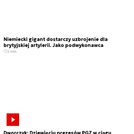
Niemiecki gigant dostarczy uzbrojenie dla
brytyjskiej artylerii. Jako podwykonawca
2 min.
Dworczyk: Dziewięciu prezesów PGZ w ciągu