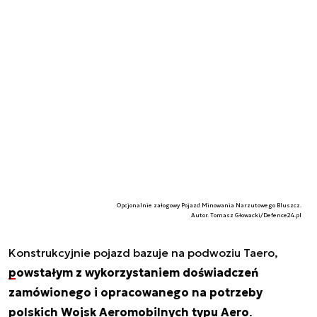
Opcjonalnie załogowy Pojazd Minowania Narzutowego Bluszcz.
Autor. Tomasz Głowacki/Defence24.pl
Konstrukcyjnie pojazd bazuje na podwoziu Taero,
powstałym z wykorzystaniem doświadczeń
zamówionego i opracowanego na potrzeby
polskich Wojsk Aeromobilnych typu Aero
.