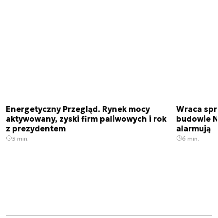
Energetyczny Przegląd. Rynek mocy
Wraca spr
aktywowany, zyski firm paliwowych i rok
budowie N
z prezydentem
alarmują
3 min.
6 min.