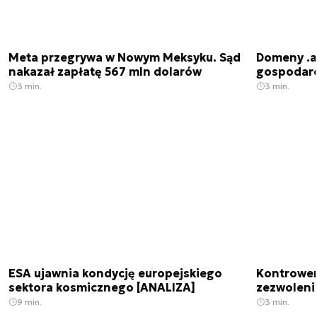
Meta przegrywa w Nowym Meksyku. Sąd
Domeny .ai
nakazał zapłatę 567 mln dolarów
gospodarek
3 min.
3 min.
ESA ujawnia kondycję europejskiego
Kontrowers
sektora kosmicznego [ANALIZA]
zezwoleni
9 min.
3 min.