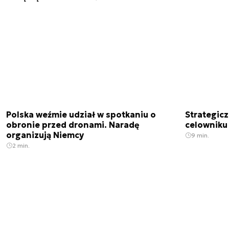
Polska weźmie udział w spotkaniu o
Strategic
obronie przed dronami. Naradę
celowniku 
organizują Niemcy
9 min.
2 min.