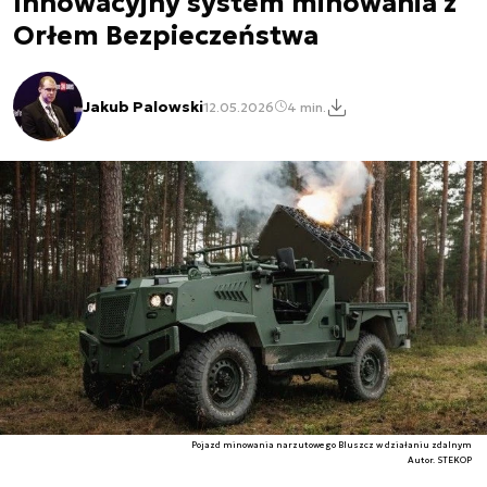
Innowacyjny system minowania z
Orłem Bezpieczeństwa
Jakub Palowski
12.05.2026
4 min.
Pojazd minowania narzutowego Bluszcz w działaniu zdalnym
Autor. STEKOP